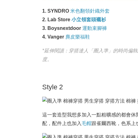
1. SYNDRO
米色翻領針織外套
2. Lab Store
小立領套頭襯衫
3. Boysnextdoor
運動束腳褲
4. Vanger
麂皮樂福鞋
*延伸閱讀：
穿搭達人「圈入準」的時尚偏執
度。
Style 2
這一套造型我想多加入一點粗曠感的都會休
配，配件上也加入
毛帽
跟雀爾西靴，色系上