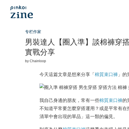
专栏作家
男裝達人【圈入準】談棉褲穿
實戰分享
by
Chainloop
今天這篇文章是想來分享「
棉質束口褲
」的
我自己身邊的朋友，常有一些
棉質束口褲
的
不知道平常要怎麼穿搭運用？或是平常有在
清單中會出現的單品」這一類的偏見。