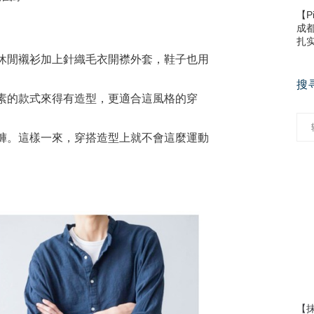
【P
成
扎
的休閒襯衫加上針織毛衣開襟外套，鞋子也用
搜
全素的款式來得有造型，更適合這風格的穿
口褲。這樣一來，穿搭造型上就不會這麼運動