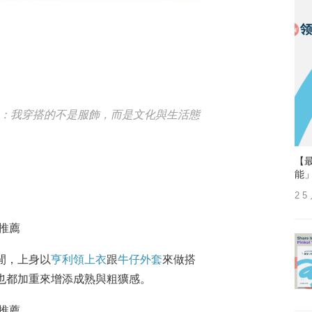
：我穿搭的不是服飾，而是文化與生活態
【最
能
2 5
閒，上身以
亨利領上衣
跟
牛仔外套
來做搭
也都加重來增添成熟與粗獷感。