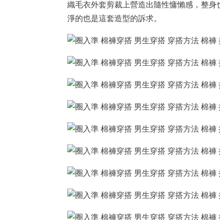
織毛衣外套剪裁上營造出隨性慵懶感，整身
淨的也是這套造型的訴求。