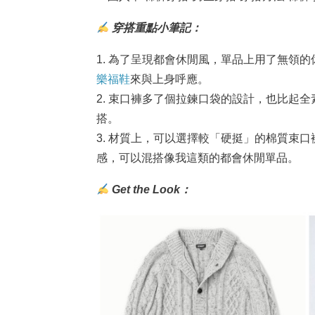
穿搭重點小筆記：
1. 為了呈現都會休閒風，單品上用了無領
樂福鞋
來與上身呼應。
2. 束口褲多了個拉鍊口袋的設計，也比起
搭。
3. 材質上，可以選擇較「硬挺」的棉質束
感，可以混搭像我這類的都會休閒單品。
Get the Look：