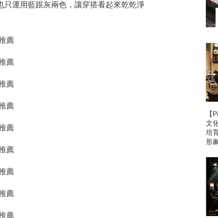
也只運用藍跟灰兩色，讓穿搭看起來乾乾淨
【P
文
培
形