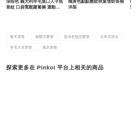
深棕色 義大利羊毛進口人字魚
橘黃色點點壓紋秋葉雪紡長袖
EC
骨紋 口袋寬鬆蘿蔔褲 運動休
洋裝
雜
閒長褲
春天穿搭
保暖怎麼穿
忽冷忽熱怎麼穿
玉米式穿法
羊毛大衣穿搭
風衣穿搭
探索更多在 Pinkoi 平台上相关的商品