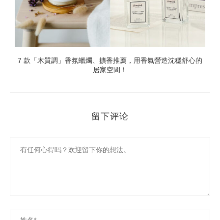
」
7 款「木質調」香氛蠟燭、擴香推薦，用香氣營造沈穩舒心的
居家空間！
留下评论