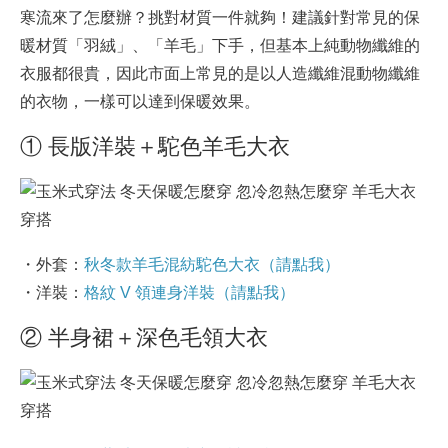
寒流來了怎麼辦？挑對材質一件就夠！建議針對常見的保
暖材質「羽絨」、「羊毛」下手，但基本上純動物纖維的
衣服都很貴，因此市面上常見的是以人造纖維混動物纖維
的衣物，一樣可以達到保暖效果。
① 長版洋裝＋駝色羊毛大衣
・外套：
秋冬款羊毛混紡駝色大衣（請點我）
・洋裝：
格紋 V 領連身洋裝（請點我）
② 半身裙＋深色毛領大衣