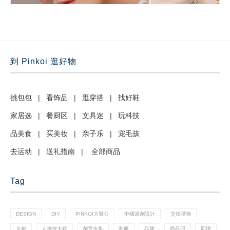
到 Pinkoi 逛好物
挑包包
|
看饰品
|
逛穿搭
|
找好鞋
家居选
|
餐厨区
|
文具迷
|
玩科技
品美食
|
买美妆
|
亲子乐
|
宠毛孩
去运动
|
送礼指南
|
全部商品
Tag
DESIGN
DIY
PINKOI大聲公
中國原創設計
交換禮物
京都
人物放大鏡
創意市集
和服
品牌
商品照
回憶