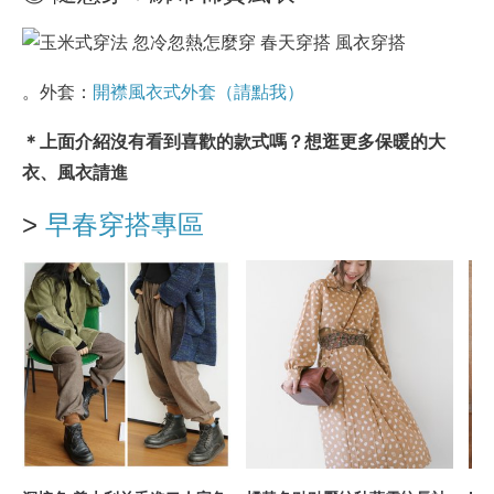
。外套：
開襟風衣式外套（請點我）
＊上面介紹沒有看到喜歡的款式嗎？想逛更多保暖的大
衣、風衣請進
>
早春穿搭專區