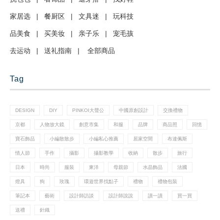
家居选
|
餐厨区
|
文具迷
|
玩科技
品美食
|
买美妆
|
亲子乐
|
宠毛孩
去运动
|
送礼指南
|
全部商品
Tag
DESIGN
DIY
PINKOI大聲公
中國原創設計
交換禮物
京都
人物放大鏡
創意市集
和服
品牌
商品照
回憶
寶石飾品
小編散散步
小編私心推薦
居家空間
布達佩斯
情人節
手作
攝影
攝影教學
收納
散步
旅行
日本
時尚
服裝
東洋
母親節
水晶飾品
法國
燈具
狗
玫瑰
環遊世界找點子
禮物
禮物包裝
筆記本
藝術
設計師訪談
設計師說說
讀一讀
買一買
送禮
針織