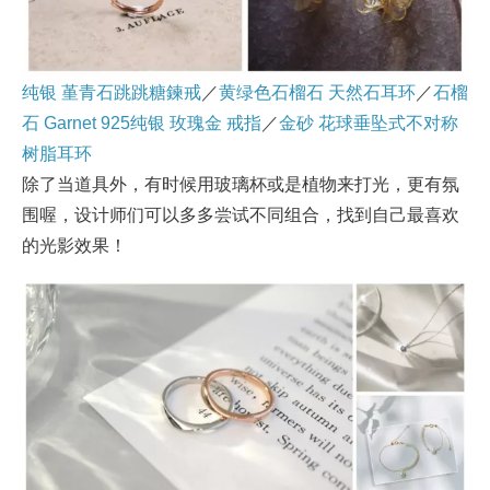
纯银 堇青石跳跳糖鍊戒
／
黄绿色石榴石 天然石耳环
／
石榴
石 Garnet 925纯银 玫瑰金 戒指
／
金砂 花球垂坠式不对称
树脂耳环
除了当道具外，有时候用玻璃杯或是植物来打光，更有氛
围喔，设计师们可以多多尝试不同组合，找到自己最喜欢
的光影效果！