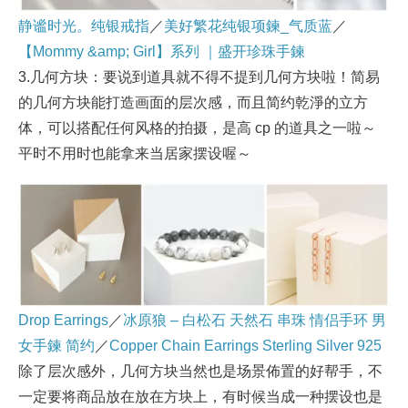
静谧时光。纯银戒指
／
美好繁花纯银项鍊_气质蓝
／
【Mommy &amp; Girl】系列 ｜盛开珍珠手鍊
3.几何方块：要说到道具就不得不提到几何方块啦！简易
的几何方块能打造画面的层次感，而且简约乾淨的立方
体，可以搭配任何风格的拍摄，是高 cp 的道具之一啦～
平时不用时也能拿来当居家摆设喔～
Drop Earrings
／
冰原狼 – 白松石 天然石 串珠 情侣手环 男
女手鍊 简约
／
Copper Chain Earrings Sterling Silver 925
除了层次感外，几何方块当然也是场景佈置的好帮手，不
一定要将商品放在放在方块上，有时候当成一种摆设也是