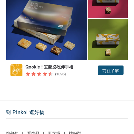
到 Pinkoi 逛好物
挑包包
|
看饰品
|
逛穿搭
|
找好鞋