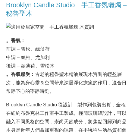
Brooklyn Candle Studio
｜
手工香氛蠟燭 –
秘魯聖木
。香氣：
前調 – 雪松、綠薄荷
中調 – 絲柏、尤加利
後調 – 歐薄荷、雪松木
。香氣感受：
古老的秘魯聖木精油展現木質調的輕盈層
次，能為身心靈＆空間帶來深層淨化療癒的作用，適合日
常靜下心的寧靜時刻。
Brooklyn Candle Studio 從設計，製作到包裝出貨，全程
在紐約布魯克林工作室手工製成。極簡玻璃罐設計，可以
融入不同風格的空間，崇尚天然成分，將焦點回歸到商品
本身是近年人們益加重視的課題，在不犧牲生活品質和個