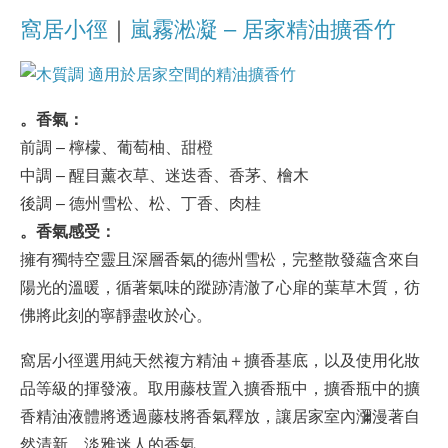
窩居小徑
｜
嵐霧淞凝 – 居家精油擴香竹
。香氣：
前調 – 檸檬、葡萄柚、甜橙
中調 – 醒目薰衣草、迷迭香、香茅、檜木
後調 – 德州雪松、松、丁香、肉桂
。香氣感受：
擁有獨特空靈且深層香氣的德州雪松，完整散發蘊含來自
陽光的溫暖，循著氣味的蹤跡清澈了心扉的葉草木質，彷
佛將此刻的寧靜盡收於心。
窩居小徑選用純天然複方精油＋擴香基底，以及使用化妝
品等級的揮發液。取用藤枝置入擴香瓶中，擴香瓶中的擴
香精油液體將透過藤枝將香氣釋放，讓居家室內瀰漫著自
然清新、淡雅迷人的香氣。