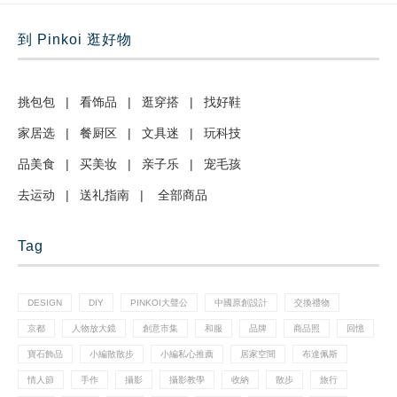
到 Pinkoi 逛好物
挑包包
|
看饰品
|
逛穿搭
|
找好鞋
家居选
|
餐厨区
|
文具迷
|
玩科技
品美食
|
买美妆
|
亲子乐
|
宠毛孩
去运动
|
送礼指南
|
全部商品
Tag
DESIGN
DIY
PINKOI大聲公
中國原創設計
交換禮物
京都
人物放大鏡
創意市集
和服
品牌
商品照
回憶
寶石飾品
小編散散步
小編私心推薦
居家空間
布達佩斯
情人節
手作
攝影
攝影教學
收納
散步
旅行