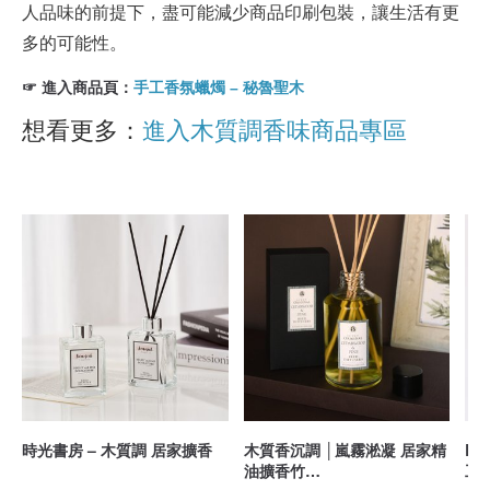
人品味的前提下，盡可能減少商品印刷包裝，讓生活有更
多的可能性。
☞ 進入商品頁：
手工香氛蠟燭 – 秘魯聖木
想看更多：
進入木質調香味商品專區
時光書房 – 木質調 居家擴香
木質香沉調 │嵐霧淞凝 居家精
Bro
油擴香竹
工香