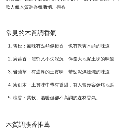
款人氣木質調香氛蠟燭、擴香！
常見的木質調香氣
雪松：氣味有點類似檀香，也有乾爽木頭的味道
廣藿香：濃郁又不失深沉，伴隨大地泥土味的味道
岩蘭草：有濃厚的土質味，帶點泥煤煙燻的味道
癒創木：土質味中帶有香甜，有人曾形容像烤地瓜
檀香：柔軟、溫暖但卻不高調的森林香氣。
木質調擴香推薦