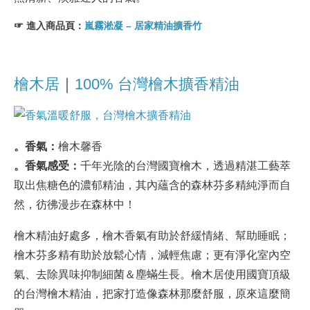
☞ 進入商品頁：
嵐霧淞凝 – 居家精油擴香竹
檜木居
｜
100% 台灣檜木擴香精油
。香氣：
檜木馨香
。香氣感受：
千年光陰的台灣國寶檜木，透過精湛工藝萃
取出焦糖色的濃郁精油，其內蘊含的森林芬多精純淨而自
然，彷彿漫步在森林中！
檜木精油好處多，檜木香氣有助於舒緩情緒、幫助睡眠；
檜木芬多精有助於放鬆心情，減輕焦慮；更有淨化室內空
氣、去除異味抑制細菌＆塵蟎生長。檜木居使用國寶頂級
的台灣檜木精油，把家打造像森林那麼舒服，原來這麼簡