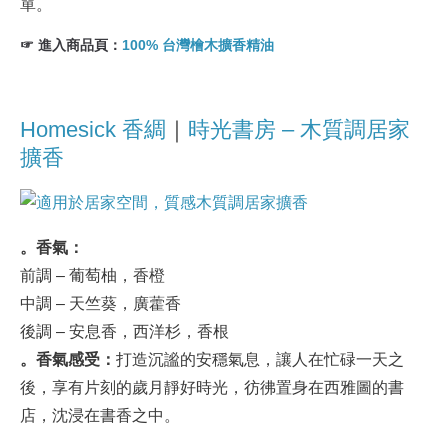
單。
☞ 進入商品頁：
100% 台灣檜木擴香精油
Homesick 香綢
｜
時光書房 – 木質調居家
擴香
。香氣：
前調 – 葡萄柚，香橙
中調 – 天竺葵，廣藿香
後調 – 安息香，西洋杉，香根
。香氣感受：
打造沉謐的安穩氣息，讓人在忙碌一天之
後，享有片刻的歲月靜好時光，彷彿置身在西雅圖的書
店，沈浸在書香之中。