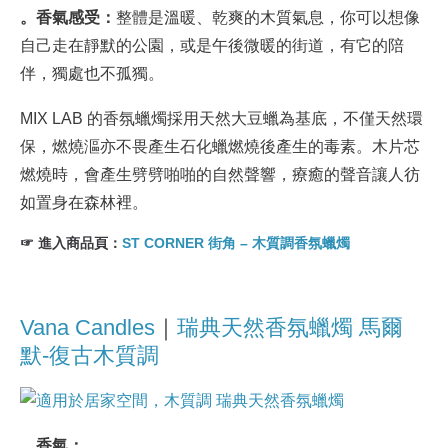
。香氣感受：
整體是溫暖、乾爽的木質氣息，你可以想像
自己走在靜默的公園，或是午後微暖的街道，有它的陪
伴，獨處也不孤獨。
MIX LAB 的香氛蠟燭採用天然大豆蠟為基底，不僅天然環
保，燃燒漚亦不畏產生石化蠟燃燒後產生的毒素。木片芯
燃燒時，會產生劈劈啪啪的自然聲響，療癒的聲音讓人彷
如置身在森林裡。
☞ 進入商品頁：
ST CORNER 街角 – 木質調香氛蠟燭
Vana Candles
｜
瑞典天然香氛蠟燭 馬爾
默-復古木質調
。香氣：