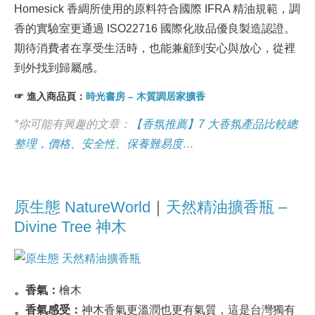
Homesick 香綢所使用的原料符合國際 IFRA 精油規範，調
香的實驗室更通過 ISO22716 國際化妝品優良製造認證。
期待消費者在享受生活時，也能兼顧到安心與放心，從裡
到外找到歸屬感。
☞ 進入商品頁：
時光書房 – 木質調居家擴香
*你可能有興趣的文章：
【香氛推薦】7 大香氛產品比較總
整理，價格、安全性、保養難易度…
原生態 NatureWorld
｜
天然精油擴香瓶 –
Divine Tree 神木
。香氣：
檜木
。香氣感受：
神木香氣更溫潤也更有氣質，這是台灣獨有