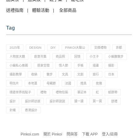
送禮指南
|
體驗活動
|
全部商品
Tag
2025年
DESIGN
DIY
PINKOI大聲公
交換禮物
京都
人物放大鏡
創意市集
商品照
回憶
小王子
小編散散步
小編私心推薦
居家空間
情人節
手帳
插畫
攝影
攝影教學
收納
散步
文具
文創
旅行
日本
明信片
本地薑
母親節
法國
燈具
玫瑰
環遊世界找點子
禮物
禮物包裝
筆記本
紅
紙膠帶
設計
設計師訪談
設計師說說
讀一讀
買一買
送禮
針織
香港設計
Pinkoi.com
關於 Pinkoi
問與答
下載 APP
登入/註冊