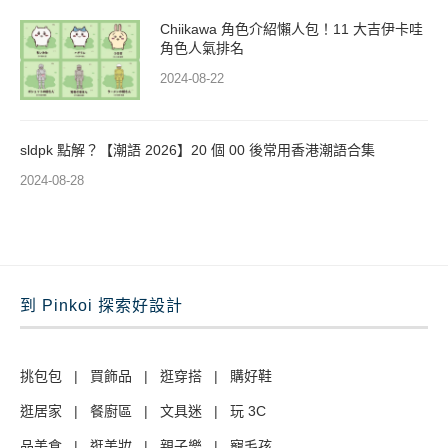
Chiikawa 角色介紹懶人包！11 大吉伊卡哇
角色人氣排名
2024-08-22
sldpk 點解？【潮語 2026】20 個 00 後常用香港潮語合集
2024-08-28
到 Pinkoi 探索好設計
挑包包
|
買飾品
|
逛穿搭
|
購好鞋
逛居家
|
餐廚區
|
文具迷
|
玩 3C
品美食
|
逛美妝
|
親子樂
|
寵毛孩