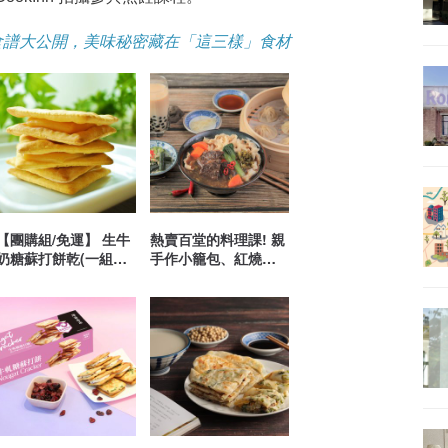
食譜大公開，美味秘密藏在「這三樣」食材
【團購組/免運】 生牛
熱賣百堂的料理課! 親
奶糖蘇打餅乾(一組六
手作小籠包、紅燒牛
盒)
肉麵、珍珠鮮奶茶!