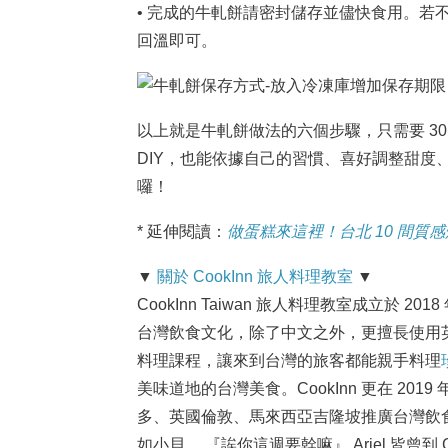
• 完成的牛軋餅請密封儲存並儘快食用。若
回溫即可。
以上就是牛軋餅做法的六個步驟，只需要 3
DIY，也能依據自己的習慣、喜好調整甜度
囉！
* 延伸閱讀：
做蛋糕來這裡！台北 10 間質感
▼
關於 CookInn 旅人料理教室
▼
CookInn Taiwan 旅人料理教室成立於
台灣飲食文化，除了中文之外，更擅長使用
料理課程，讓來到台灣的旅客都能親手料理
美味道地的台灣美食。CookInn 更在 20
多、英國倫敦、馬來西亞吉隆坡推廣台灣飲食文化
如小貝、 『誒你這週要幹嘛』 Ariel 皆曾到 