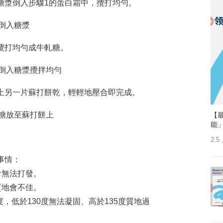
糖漿倒入步驟1的蛋白霜中，攪打均勻。
攪打均勻成牛軋糖。
上另一片蘇打餅乾，輕輕地壓合即完成。
【最
能
2 5
事情：
會無法打發。
質地會不佳。
度，低於130度無法凝固、高於135度質地過