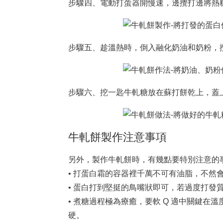
步驟四、電動打蛋器開慢速，邊攪打邊將熱
步驟五、趁溫熱時，倒入融化奶油和奶粉，
步驟六、挖一匙牛軋糖放在蘇打餅乾上，蓋
牛軋餅製作注意事項
另外，製作牛軋餅時，有幾點要特別注意的
• 打蛋白霜的容器裡千萬不可有油脂，不然
• 蛋白打到堅挺的鳥嘴狀即可，若過度打發
• 煮糖過程極為療癒，要軟 Q 適中關鍵在溫
硬。