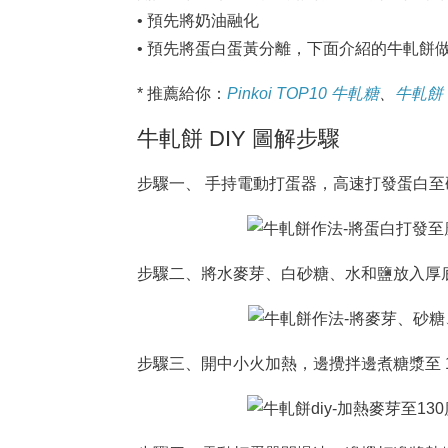
• 預先將奶油融化
• 預先將蛋白蛋黃分離，下面介紹的牛軋餅
* 推薦給你：
Pinkoi TOP10 牛軋糖
、
牛軋餅
牛軋餅 DIY 圖解步驟
步驟一、 手持電動打蛋器，高速打發蛋白至
步驟二、將水麥芽、白砂糖、水和鹽放入厚
步驟三、開中小火加熱，邊攪拌邊煮糖漿至 130