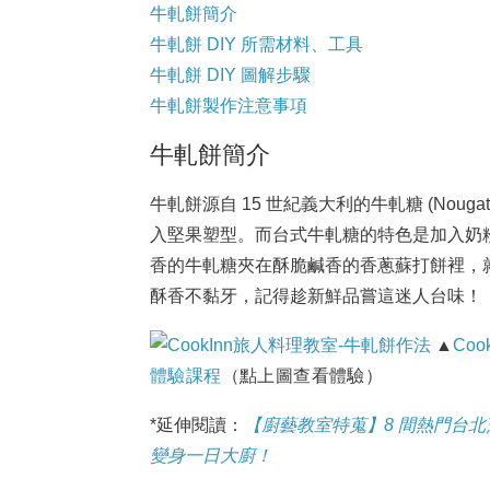
牛軋餅簡介
牛軋餅 DIY 所需材料、工具
牛軋餅 DIY 圖解步驟
牛軋餅製作注意事項
牛軋餅簡介
牛軋餅源自 15 世紀義大利的牛軋糖 (Nou
入堅果塑型。而台式牛軋糖的特色是加入奶
香的牛軋糖夾在酥脆鹹香的香蔥蘇打餅裡，
酥香不黏牙，記得趁新鮮品嘗這迷人台味！
▲
Coo
體驗課程
（點上圖查看體驗）
*延伸閱讀：
【廚藝教室特蒐】8 間熱門台
變身一日大廚！