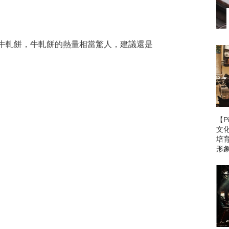
 ～ 5 片牛軋餅，牛軋餅的熱量相當驚人，建議還是
【P
文
培
形