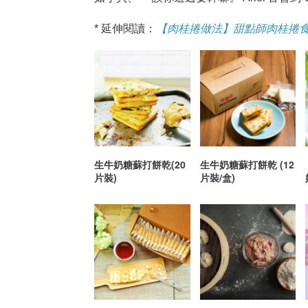
* 延伸閱讀：
【肉桂捲做法】甜點師肉桂捲
生牛奶糖蘇打餅乾(20
生牛奶糖蘇打餅乾 (12
片裝)
片裝/盒)