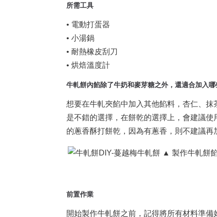
所需工具
• 電動打蛋器
• 小湯鍋
• 耐熱橡皮刮刀
• 烘焙溫度計
牛軋餅內餡除了牛奶和麥芽糖之外，還適合加入哪
想要在牛軋夾餡中加入其他餡料，杏仁、抹
是不錯的選擇，在餅乾的選擇上，會建議使
的蔥香酥打餅乾，因為有蔥香，則不建議再
▲ 製作牛軋餅
前置作業
開始製作牛軋餅之前，記得將所有材料準備