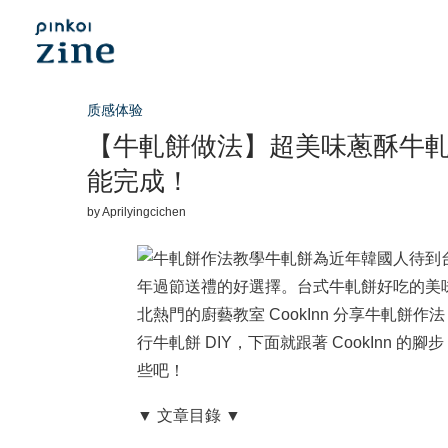
质感体验
【牛軋餅做法】超美味蔥酥牛軋餅 
能完成！
by
Aprilyingcichen
牛軋餅為近年韓國人待到
年過節送禮的好選擇。台式牛軋餅好吃的美味秘
北熱門的廚藝教室 CookInn 分享牛軋
行牛軋餅 DIY，下面就跟著 CookInn
些吧！
▼ 文章目錄 ▼