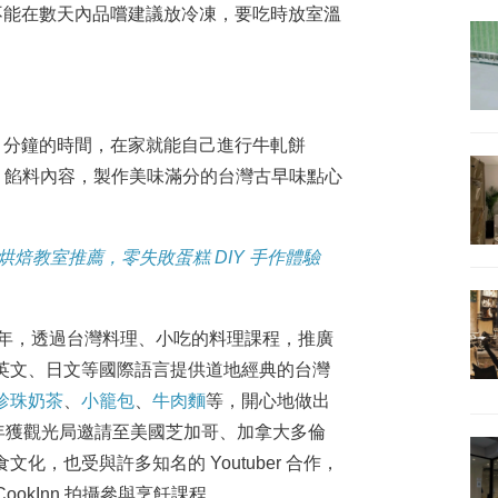
不能在數天內品嚐建議放冷凍，要吃時放室溫
0 分鐘的時間，在家就能自己進行牛軋餅
、餡料內容，製作美味滿分的台灣古早味點心
烘焙教室推薦，零失敗蛋糕 DIY 手作體驗
 2018 年，透過台灣料理、小吃的料理課程，推廣
英文、日文等國際語言提供道地經典的台灣
珍珠奶茶
、
小籠包
、
牛肉麵
等，開心地做出
19 年獲觀光局邀請至美國芝加哥、加拿大多倫
，也受與許多知名的 Youtuber 合作，
CookInn 拍攝參與烹飪課程。