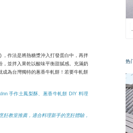
gat) ，作法是將熱糖漿沖入打發蛋白中，再拌
热
粉，並拌入果乾以酸味平衡甜膩感。充滿奶
就成為台灣獨特的蔥香牛軋餅！若要牛軋餅
kInn
手作土鳳梨酥、蔥香牛軋餅 DIY 料理
北烹飪教室推薦，適合料理新手的烹飪體驗，