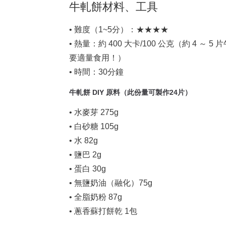
牛軋餅材料、工具
• 難度（1~5分）：★★★★
• 熱量：約 400 大卡/100 公克（約 4
要適量食用！）
• 時間：30分鐘
牛軋餅 DIY 原料（此份量可製作24片）
• 水麥芽 275g
• 白砂糖 105g
• 水 82g
• 鹽巴 2g
• 蛋白 30g
• 無鹽奶油（融化）75g
• 全脂奶粉 87g
• 蔥香蘇打餅乾 1包