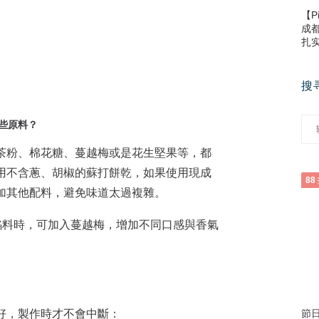
【P
成
扎
搜
些原料？
茶粉、棉花糖、蔓越梅或是花生堅果等，都
用不含蔥、胡椒的蘇打餅乾，如果使用現成
加其他配料，避免味道太過複雜。
餡料時，可加入蔓越梅，增加不同口感與香氣
好，製作時才不會中斷：