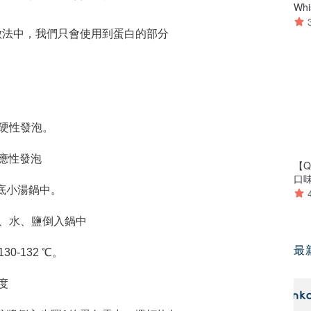
做法中，我們只會使用到蛋白的部分
硬性發泡。
底小湯鍋中。
最
-132 ℃。