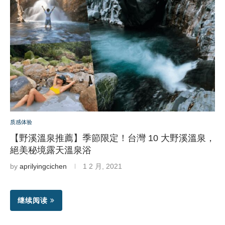
质感体验
【野溪溫泉推薦】季節限定！台灣 10 大野溪溫泉，
絕美秘境露天溫泉浴
by
aprilyingcichen
1 2 月, 2021
继续阅读