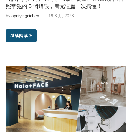
照常犯的 5 個錯誤，看完這篇一次搞懂！
by
aprilyingcichen
19 3 月, 2023
继续阅读