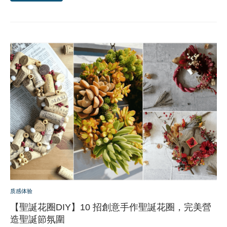
质感体验
【聖誕花圈DIY】10 招創意手作聖誕花圈，完美營
造聖誕節氛圍