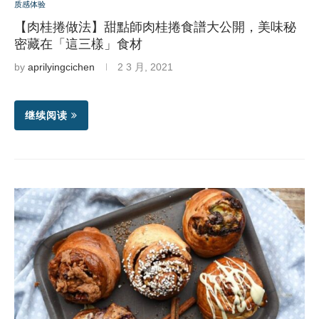
质感体验
【肉桂捲做法】甜點師肉桂捲食譜大公開，美味秘
密藏在「這三樣」食材
by
aprilyingcichen
2 3 月, 2021
继续阅读