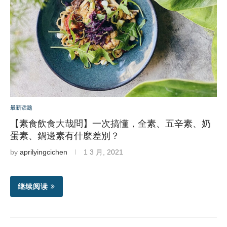
最新话题
【素食飲食大哉問】一次搞懂，全素、五辛素、奶
蛋素、鍋邊素有什麼差別？
by
aprilyingcichen
1 3 月, 2021
继续阅读