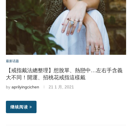
最新话题
【戒指戴法總整理】想脫單、熱戀中…左右手含義
大不同！開運、招桃花戒指這樣戴
by
aprilyingcichen
21 1 月, 2021
继续阅读