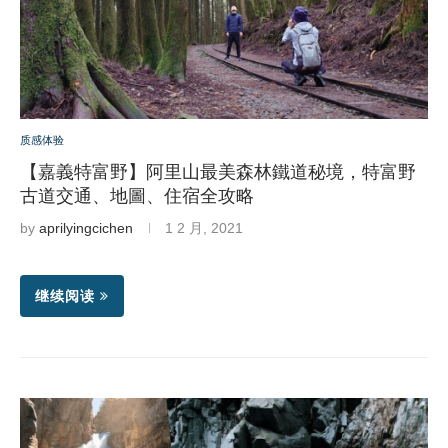
质感体验
【嘉義特富野】阿里山最美森林鐵道秘境，特富野
古道交通、地圖、住宿全攻略
by
aprilyingcichen
1 2 月, 2021
继续阅读