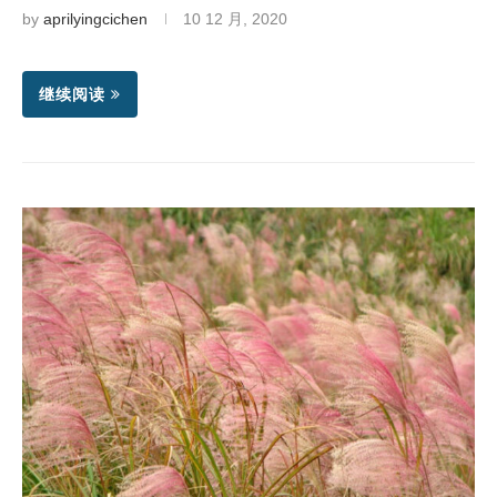
by
aprilyingcichen
10 12 月, 2020
继续阅读