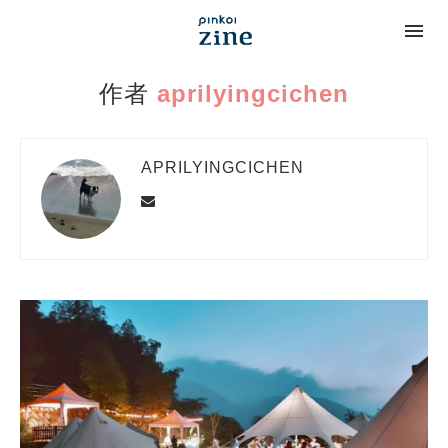
作者
aprilyingcichen
APRILYINGCICHEN