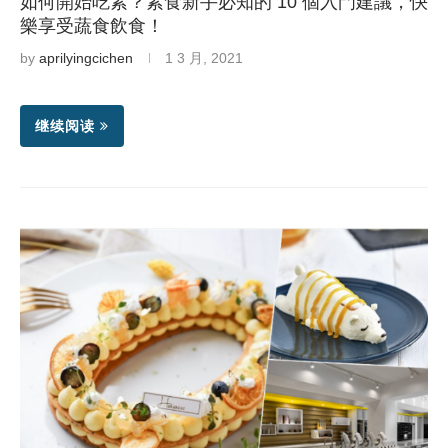
如何開始吃素？素食新手必知的 10 個入門建議，快
樂享受蔬食飲食！
by
aprilyingcichen
1 3 月, 2021
继续阅读