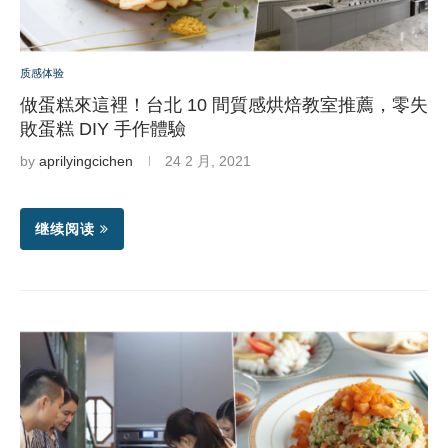
质感体验
做蛋糕來這裡！台北 10 間質感烘焙教室推薦，零失
敗蛋糕 DIY 手作體驗
by
aprilyingcichen
24 2 月, 2021
继续阅读