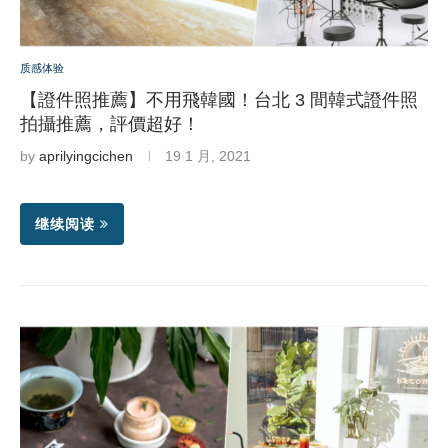
质感体验
【證件照推薦】不用飛韓國！台北 3 間韓式證件照
拍攝推薦，評價超好！
by
aprilyingcichen
19 1 月, 2021
继续阅读