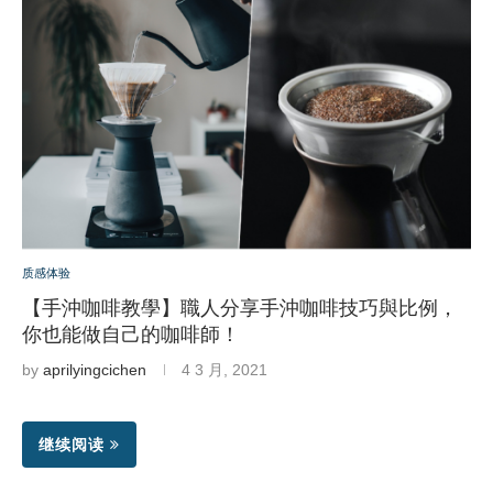
质感体验
【手沖咖啡教學】職人分享手沖咖啡技巧與比例，
你也能做自己的咖啡師！
by
aprilyingcichen
4 3 月, 2021
继续阅读