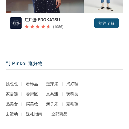
到 Pinkoi 逛好物
挑包包
|
看饰品
|
逛穿搭
|
找好鞋
家居选
|
餐厨区
|
文具迷
|
玩科技
品美食
|
买美妆
|
亲子乐
|
宠毛孩
去运动
|
送礼指南
|
全部商品