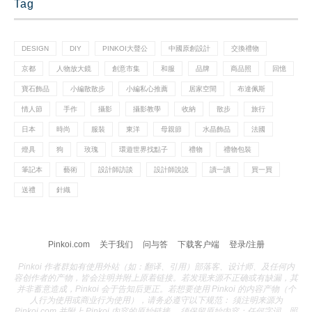
Tag
DESIGN
DIY
PINKOI大聲公
中國原創設計
交換禮物
京都
人物放大鏡
創意市集
和服
品牌
商品照
回憶
寶石飾品
小編散散步
小編私心推薦
居家空間
布達佩斯
情人節
手作
攝影
攝影教學
收納
散步
旅行
日本
時尚
服裝
東洋
母親節
水晶飾品
法國
燈具
狗
玫瑰
環遊世界找點子
禮物
禮物包裝
筆記本
藝術
設計師訪談
設計師說說
讀一讀
買一買
送禮
針織
Pinkoi.com
关于我们
问与答
下载客户端
登录/注册
Pinkoi 作者群如有使用外站（如：翻译、引用）部落客、设计师、及任何内
容创作者的产物，皆会注明并附上原着链接。若发现来源不正确或有缺漏，其
并非蓄意造成，Pinkoi 会于告知后更正。若想要使用 Pinkoi 的内容产物（个
人行为使用或商业行为使用），请务必遵守以下规范： 须注明来源为
Pinkoi.com 并附上 Pinkoi 内容的原始链接。 须保留原始内容；任何字词、照