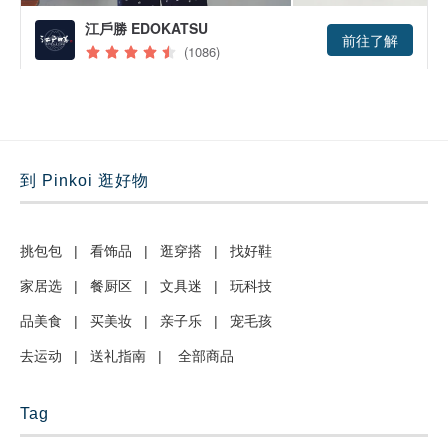
到 Pinkoi 逛好物
挑包包
|
看饰品
|
逛穿搭
|
找好鞋
家居选
|
餐厨区
|
文具迷
|
玩科技
品美食
|
买美妆
|
亲子乐
|
宠毛孩
去运动
|
送礼指南
|
全部商品
Tag