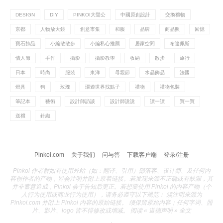
DESIGN
DIY
PINKOI大聲公
中國原創設計
交換禮物
京都
人物放大鏡
創意市集
和服
品牌
商品照
回憶
寶石飾品
小編散散步
小編私心推薦
居家空間
布達佩斯
情人節
手作
攝影
攝影教學
收納
散步
旅行
日本
時尚
服裝
東洋
母親節
水晶飾品
法國
燈具
狗
玫瑰
環遊世界找點子
禮物
禮物包裝
筆記本
藝術
設計師訪談
設計師說說
讀一讀
買一買
送禮
針織
Pinkoi.com
关于我们
问与答
下载客户端
登录/注册
Pinkoi 作者群如有使用外站（如：翻译、引用）部落客、设计师、及任何内
容创作者的产物，皆会注明并附上原着链接。若发现来源不正确或有缺漏，其
并非蓄意造成，Pinkoi 会于告知后更正。若想要使用 Pinkoi 的内容产物（个
人行为使用或商业行为使用），请务必遵守以下规范： 须注明来源为
Pinkoi.com 并附上 Pinkoi 内容的原始链接。 须保留原始内容；任何字词、照
片、影片、logo 皆不得修改或增减。 阅读 « 道德声明 » 全文