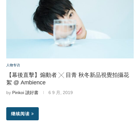
人物专访
【幕後直擊】煽動者 ╳ 目青 秋冬新品視覺拍攝花
絮 @ Ambience
by
Pinkoi 讀好書
6 9 月, 2019
继续阅读