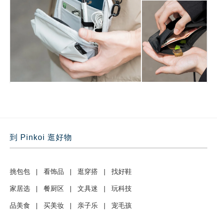
到 Pinkoi 逛好物
挑包包
|
看饰品
|
逛穿搭
|
找好鞋
家居选
|
餐厨区
|
文具迷
|
玩科技
品美食
|
买美妆
|
亲子乐
|
宠毛孩