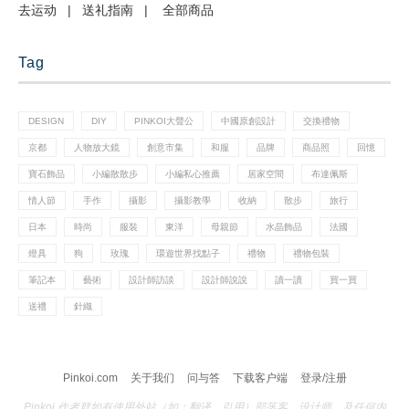
去运动
|
送礼指南
|
全部商品
Tag
DESIGN
DIY
PINKOI大聲公
中國原創設計
交換禮物
京都
人物放大鏡
創意市集
和服
品牌
商品照
回憶
寶石飾品
小編散散步
小編私心推薦
居家空間
布達佩斯
情人節
手作
攝影
攝影教學
收納
散步
旅行
日本
時尚
服裝
東洋
母親節
水晶飾品
法國
燈具
狗
玫瑰
環遊世界找點子
禮物
禮物包裝
筆記本
藝術
設計師訪談
設計師說說
讀一讀
買一買
送禮
針織
Pinkoi.com
关于我们
问与答
下载客户端
登录/注册
Pinkoi 作者群如有使用外站（如：翻译、引用）部落客、设计师、及任何内