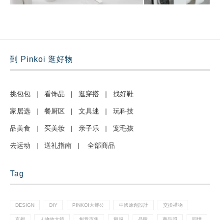
到 Pinkoi 逛好物
挑包包
|
看饰品
|
逛穿搭
|
找好鞋
家居选
|
餐厨区
|
文具迷
|
玩科技
品美食
|
买美妆
|
亲子乐
|
宠毛孩
去运动
|
送礼指南
|
全部商品
Tag
DESIGN
DIY
PINKOI大聲公
中國原創設計
交換禮物
京都
人物放大鏡
創意市集
和服
品牌
商品照
回憶