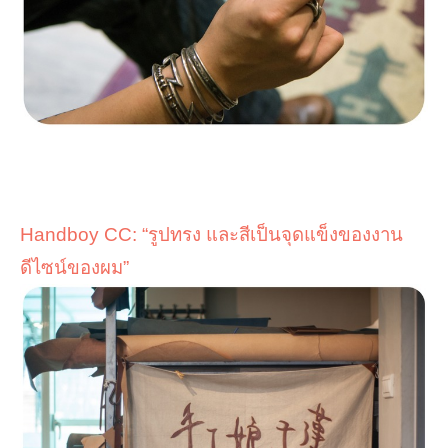
Handboy CC:
“
รูปทรง และสีเป็นจุดแข็งของงาน
ดีไซน์ของผม
”