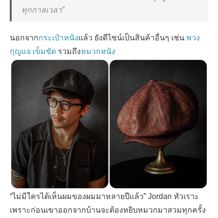
ทุกกาลเวลา
”
นอกจาก
กระเป๋าหนัง
แล้ว ยังดีไซน์เป็นสินค้าอื่นๆ เช่น
พวง
กุญแจ
เข็มขัด
รวมถึง
หมวกหนัง
“
ไม่มีใครได้เห็นผมของผมมาหลายปีแล้ว
” Jordan
หัวเราะ
เพราะก่อนเขาออกจากบ้านจะต้องหยิบหมวกมาสวมทุกครั้ง