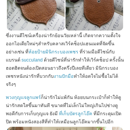
ซึ่งงานดีไซน์เครื่องน่ารักย้อนวัยเหล่านี้ เกิดจากความตั้งใจ
ออกไอเดียใหม่ๆสำหรับคลาสเวิร์คช็อปแฮนเมดที่จัดขึ้น
อย่างเช่น
ที่
ห้อยป้ายมินิกระบองเพชร
ที่ร่วมมือดีไซน์กับ
แบรนด์
succuland
ด้วยดีไซน์ที่น่ารักทำให้เวิร์คช็อป
ครั้งนั้น
ฮอตฮิตจนต้องเปิดสอนยาวถึงครึ่งปีเลยทีเดียว
มินิกระบอง
เพชรหนังน่ารักที่บวกกับ
งานปักมือ
ทำให้อดใจไม่ซื้อไม่ได้
จริงๆ
พวงกุญแจลูกแพร์
ก็น่ารักไม่แพ้กัน ห้อยบนกระเป๋าก็ทำให้ดู
น่ารักสดใสขึ้นมาทันที ขนาดที่ไม่เล็กไม่ใหญ่เกินไปช่างดู
พอดีกับการเก็บกุญแจ ยังมี
ที่เก็บบัตรลูกโอ๊ค
ที่มีกระดุมเปิด
ปิด พร้อมหนังสองสีที่ทำให้เหมือนลูกโอ๊คมากขึ้นไปอีก