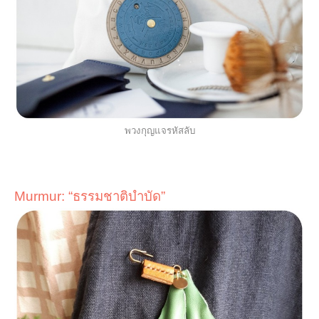
พวงกุญแจรหัสลับ
Murmur:
“
ธรรมชาติบำบัด
”