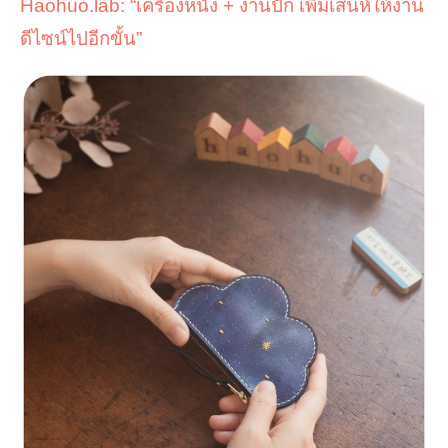
Haohuo.lab
: “
เครื่องหนัง
+
งานปัก เพิ่มเสน่ห์ให้งาน
ดีไซน์ไปอีกขั้น
”