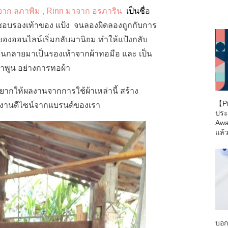
จาก ลภาพิม , Rinn มาจาก อรภาริน
เป็นชื่
อ
มชอบรองเท้าของ แป้ง จนลองผิดลองถูกกับการ
ของออนไลน์เริ่มกลับมานิยม ทำให้แป้งกลับ
จนกลายมาเป็นรองเท้าจากผ้าทอมือ และ เป็น
ำพูน อย่างการทอผ้า
อยากให้ผลงานจากการใช้ผ้าเหล่านี้ สร้าง
【Pi
ภคงานดีไซน์จากแบรนด์ของเรา
ประ
Awa
แล้ว
บอก