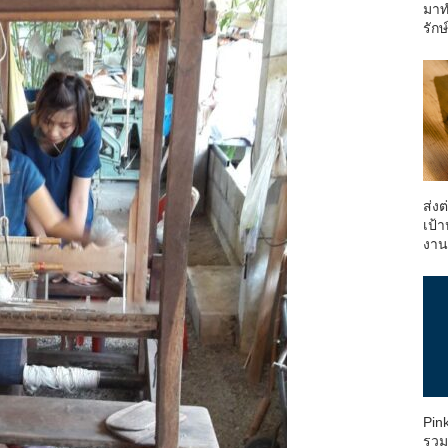
มาท
รักษ
ส่ง
เป้า
งา
Pin
รวม