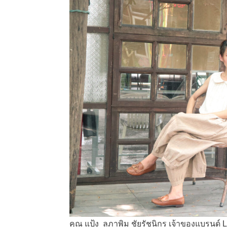
คุณ แป้ง ลภาพิม ชัยรัชนิกร เจ้าของแบรน