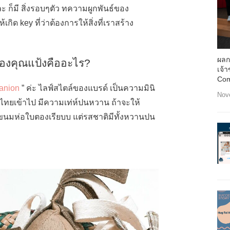
 และ ก็มี สิ่งรอบๆตัว ทความผูกพันธ์ของ
ิด key ที่ว่าต้องการให้สิ่งที่เราสร้าง
ผลก
องคุณแป้งคืออะไร?
เจ้
Com
panion
” ค่ะ ไลฟ์สไตล์ของแบรด์ เป็นความมินิ
Nov
ไทยเข้าไป มีความเท่ห์ปนหวาน ถ้าจะให้
็นขนมห่อใบตองเรียบบ แต่รสชาติมีทั้งหวานปน