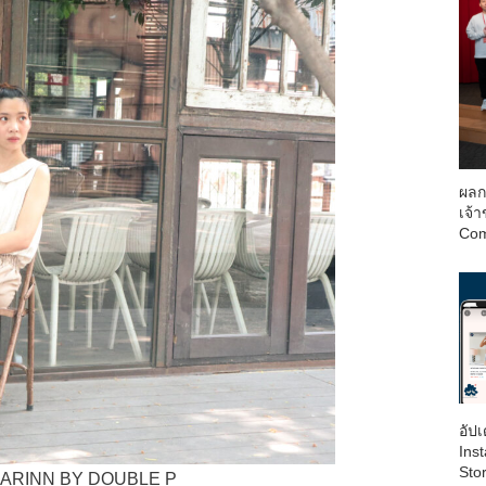
ผลก
เจ้
Com
อัป
Inst
Sto
ด์ LARINN BY DOUBLE P