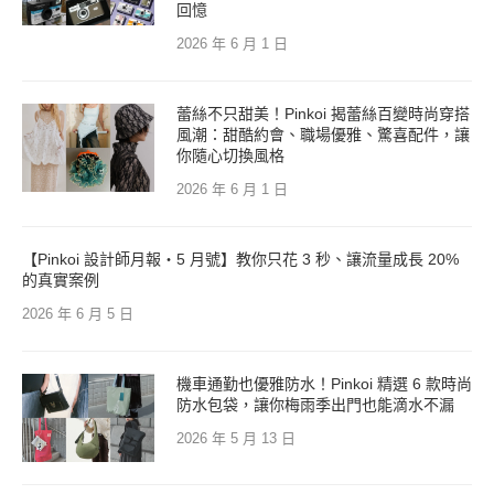
回憶
2026 年 6 月 1 日
蕾絲不只甜美！Pinkoi 揭蕾絲百變時尚穿搭
風潮：甜酷約會、職場優雅、驚喜配件，讓
你隨心切換風格
2026 年 6 月 1 日
【Pinkoi 設計師月報・5 月號】教你只花 3 秒、讓流量成長 20%
的真實案例
2026 年 6 月 5 日
機車通勤也優雅防水！Pinkoi 精選 6 款時尚
防水包袋，讓你梅雨季出門也能滴水不漏
2026 年 5 月 13 日