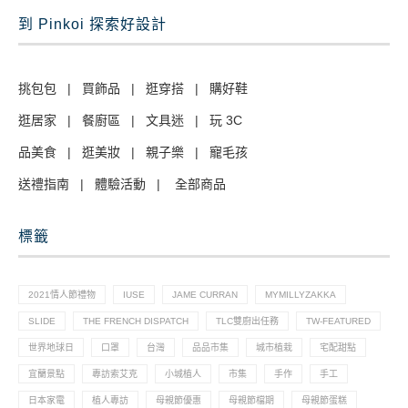
到 Pinkoi 探索好設計
挑包包
|
買飾品
|
逛穿搭
|
購好鞋
逛居家
|
餐廚區
|
文具迷
|
玩 3C
品美食
|
逛美妝
|
親子樂
|
寵毛孩
送禮指南
|
體驗活動
|
全部商品
標籤
2021情人節禮物
IUSE
JAME CURRAN
MYMILLYZAKKA
SLIDE
THE FRENCH DISPATCH
TLC雙廚出任務
TW-FEATURED
世界地球日
口罩
台灣
品品市集
城市植栽
宅配甜點
宜蘭景點
專訪索艾克
小城植人
市集
手作
手工
日本家電
植人專訪
母親節優惠
母親節檔期
母親節蛋糕