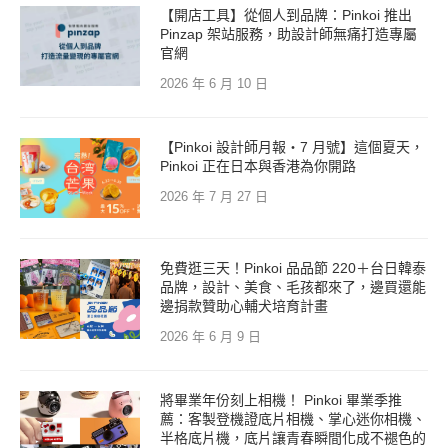
【開店工具】從個人到品牌：Pinkoi 推出
Pinzap 架站服務，助設計師無痛打造專屬
官網
2026 年 6 月 10 日
【Pinkoi 設計師月報・7 月號】這個夏天，
Pinkoi 正在日本與香港為你開路
2026 年 7 月 27 日
免費逛三天！Pinkoi 品品節 220＋台日韓泰
品牌，設計、美食、毛孩都來了，邊買還能
邊捐款贊助心輔犬培育計畫
2026 年 6 月 9 日
將畢業年份刻上相機！ Pinkoi 畢業季推
薦：客製登機證底片相機、掌心迷你相機、
半格底片機，底片讓青春瞬間化成不褪色的