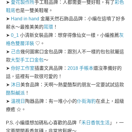
➤
愛花製作所
手工鞋品牌：人都需要一雙好鞋，有了
彩色
鞋底
也是一雙美鞋喔。
➤
Hand in hand
金屬天然石飾品品牌：小編在這噴了好多
薪水～最推美美的
耳環
！
➤
0_1
小清新女裝品牌：想穿得像仙女一樣，小編推薦
灰
格色雙層洋裝
♡。
➤
己合
幾何圖案口金包品牌：跟別人不一樣的包包就屬這
款
大型手工口金包
～
➤
你好工作室
插畫文具品牌：
2018 手帳本
還沒準備好的
話，這裡有一款很可愛的！
➤
沐日
美食品牌：天啊～熱愛酪梨的朋友一定要試試這款
酪梨鹹派
！
➤
溫視日
陶器品牌：有一堆小小的
仆街海豹
在桌上，超級
療癒 ☆。
P.S. 小編還想加碼私心喜歡的品牌「
禾日香氛生活
」，一
定要聞聞看香氛磚，非常放鬆喔～