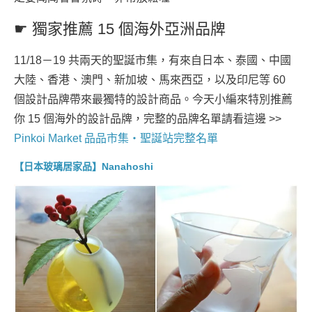
☛ 獨家推薦 15 個海外亞洲品牌
11/18－19 共兩天的聖誕市集，有來自日本、泰國、中國
大陸、香港、澳門、新加坡、馬來西亞，以及印尼等 60
個設計品牌帶來最獨特的設計商品。今天小編來特別推薦
你 15 個海外的設計品牌，完整的品牌名單請看這邊 >>
Pinkoi Market 品品市集・聖誕站完整名單
【日本玻璃居家品】Nanahoshi