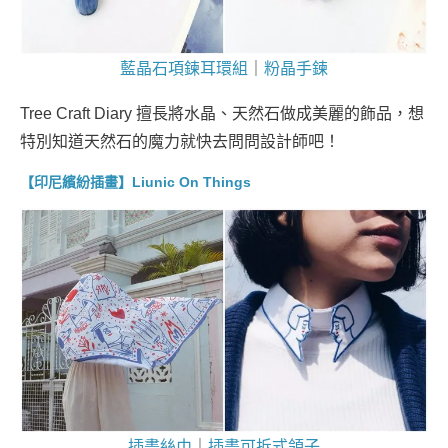
藍晶石項鍊耳環組
｜
粉晶手鍊
Tree Craft Diary 擅長將水晶、天然石做成美麗的飾品，想
特別知道天然石的魔力就快去問問設計師吧！
【印尼繽紛插畫】Liunic On Things
插畫絲巾
｜
插畫可拆式領子