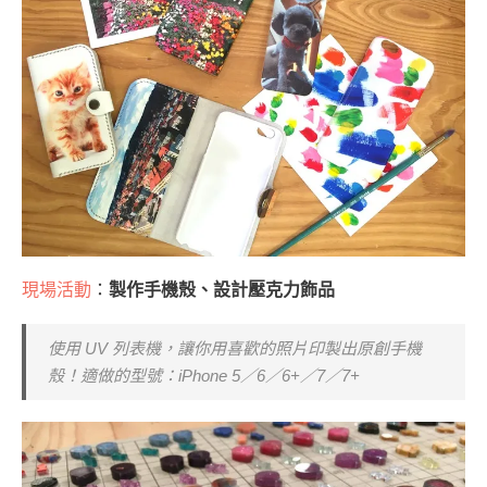
現場活動
：
製作手機殼、設計壓克力飾品
使用 UV 列表機，讓你用喜歡的照片印製出原創手機
殼！適做的型號：iPhone 5／6／6+／7／7+