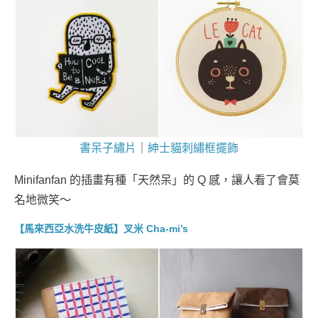
書呆子繡片
｜
紳士貓刺繡框擺飾
Minifanfan 的插畫有種「天然呆」的 Q 感，讓人看了會莫
名地微笑～
【馬來西亞水洗牛皮紙】叉米 Cha-mi’s