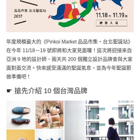
年度規模最大的《Pinkoi Market 品品市集・台北聖誕站》
在今年 11/18－19 號即將和大家見面囉！這次將迎接來自
亞洲 9 地的設計師、兩天共 200 個獨立設計品牌會與大家
面對面交流。快來感受滿滿的聖誕氣息，並為今年聖誕節
做準備吧！
☛ 搶先介紹 10 個台灣品牌