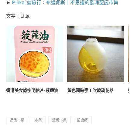
►
Pinkoi 談旅行：布達佩斯｜不思議的歐洲聖誕市集
文字：Litta
香港美食認字明信片-菠蘿油
黃色圓點手工吹玻璃花器
飛
品品市集
市集
聖誕市集
聖誕節