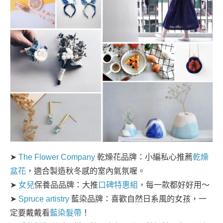
➤
The Flower Company
乾燥花品牌：小編私心推薦
乾燥
盆花
，適合製造秋冬感的室內氣氛喔。
➤
女兒
保養品品牌：大推
口碑特惠組
，每一款都好好用～
➤
Spruce artistry
藍染品牌：喜歡自然日系風的女孩，一
定要戴戴看
藍染髮帶
！