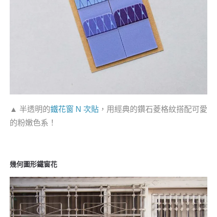
▲ 半透明的
鐵花窗 N 次貼
，用經典的鑽石菱格紋搭配可愛
的粉嫩色系！
幾何圖形鐵窗花