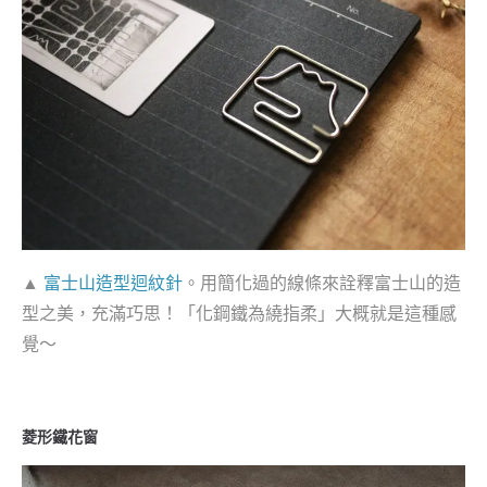
▲
富士山造型迴紋針
。用簡化過的線條來詮釋富士山的造
型之美，充滿巧思！「化鋼鐵為繞指柔」大概就是這種感
覺～
菱形鐵花窗