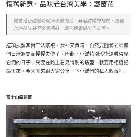
懷舊新意。品味老台灣美學：鐵窗花
鐵窗花正隨著時間漸漸被淘汰，其他防鏽的材質、更現
代的技法甚至美學品味，讓它逐漸退出了市場。
這項技藝其實工法繁複、費神又費時，自然要隨著老師傅
們日漸凋零而慢慢失傳了。因此，小編特別珍惜還看得見
它們的日子；只要在路上看見特別的造型，就要用相機記
錄下來。今天就來跟大家分享一下小編們的私人收藏吧！
富士山鐵花窗