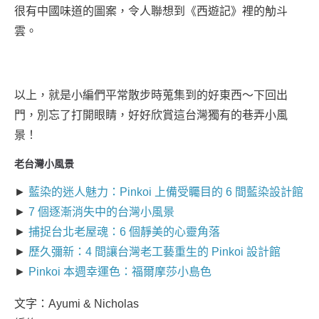
很有中國味道的圖案，令人聯想到《西遊記》裡的觔斗
雲。
以上，就是小編們平常散步時蒐集到的好東西～下回出
門，別忘了打開眼睛，好好欣賞這台灣獨有的巷弄小風
景！
老台灣小風景
►
藍染的迷人魅力：Pinkoi 上備受矚目的 6 間藍染設計館
►
7 個逐漸消失中的台灣小風景
►
捕捉台北老屋魂：6 個靜美的心靈角落
►
歷久彌新：4 間讓台灣老工藝重生的 Pinkoi 設計館
►
Pinkoi 本週幸運色：福爾摩莎小島色
文字：Ayumi & Nicholas