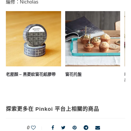
編修：Nicholas
老屋顏 – 黑菱紋窗花紙膠帶
窗花托盤
印
典
探索更多在 Pinkoi 平台上相關的商品
0