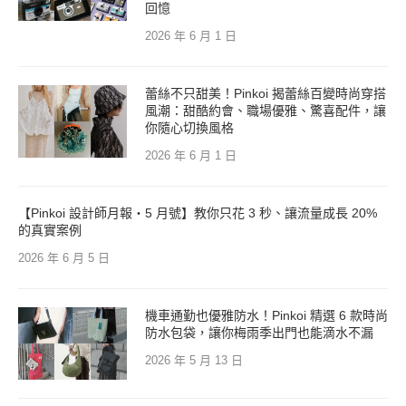
回憶
2026 年 6 月 1 日
蕾絲不只甜美！Pinkoi 揭蕾絲百變時尚穿搭
風潮：甜酷約會、職場優雅、驚喜配件，讓
你隨心切換風格
2026 年 6 月 1 日
【Pinkoi 設計師月報・5 月號】教你只花 3 秒、讓流量成長 20%
的真實案例
2026 年 6 月 5 日
機車通勤也優雅防水！Pinkoi 精選 6 款時尚
防水包袋，讓你梅雨季出門也能滴水不漏
2026 年 5 月 13 日