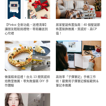
【Pinkoi 全新功能・送禮清單】
居家聖誕佈置指南｜40 個聖誕節
讓朋友輕鬆挑禮物，零距離送到
佈置裝飾推薦，質感好、高CP
心坎裡
值！
做蛋糕來這裡！台北 13 間質感烘
高效率「子彈筆記」手帳工作
焙教室推薦，零失敗蛋糕 DIY 手
術！最實用子彈筆記模板範例＆
作體驗
筆記本推薦