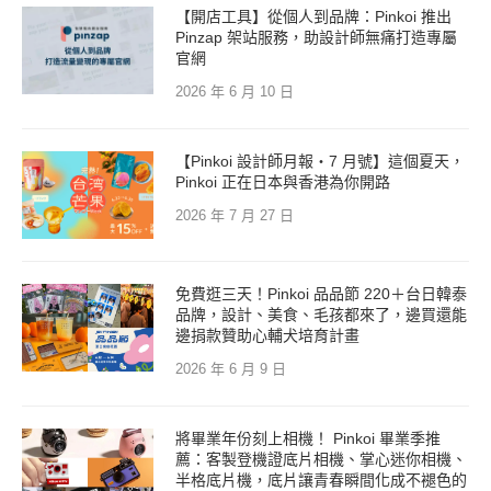
【開店工具】從個人到品牌：Pinkoi 推出
Pinzap 架站服務，助設計師無痛打造專屬
官網
2026 年 6 月 10 日
【Pinkoi 設計師月報・7 月號】這個夏天，
Pinkoi 正在日本與香港為你開路
2026 年 7 月 27 日
免費逛三天！Pinkoi 品品節 220＋台日韓泰
品牌，設計、美食、毛孩都來了，邊買還能
邊捐款贊助心輔犬培育計畫
2026 年 6 月 9 日
將畢業年份刻上相機！ Pinkoi 畢業季推
薦：客製登機證底片相機、掌心迷你相機、
半格底片機，底片讓青春瞬間化成不褪色的