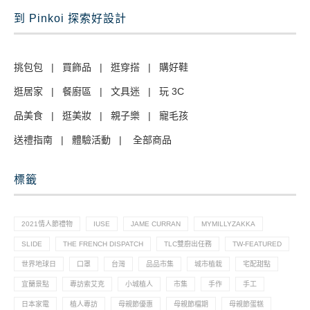
到 Pinkoi 探索好設計
挑包包
|
買飾品
|
逛穿搭
|
購好鞋
逛居家
|
餐廚區
|
文具迷
|
玩 3C
品美食
|
逛美妝
|
親子樂
|
寵毛孩
送禮指南
|
體驗活動
|
全部商品
標籤
2021情人節禮物
IUSE
JAME CURRAN
MYMILLYZAKKA
SLIDE
THE FRENCH DISPATCH
TLC雙廚出任務
TW-FEATURED
世界地球日
口罩
台灣
品品市集
城市植栽
宅配甜點
宜蘭景點
專訪索艾克
小城植人
市集
手作
手工
日本家電
植人專訪
母親節優惠
母親節檔期
母親節蛋糕