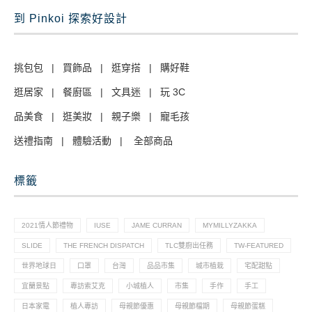
到 Pinkoi 探索好設計
挑包包
|
買飾品
|
逛穿搭
|
購好鞋
逛居家
|
餐廚區
|
文具迷
|
玩 3C
品美食
|
逛美妝
|
親子樂
|
寵毛孩
送禮指南
|
體驗活動
|
全部商品
標籤
2021情人節禮物
IUSE
JAME CURRAN
MYMILLYZAKKA
SLIDE
THE FRENCH DISPATCH
TLC雙廚出任務
TW-FEATURED
世界地球日
口罩
台灣
品品市集
城市植栽
宅配甜點
宜蘭景點
專訪索艾克
小城植人
市集
手作
手工
日本家電
植人專訪
母親節優惠
母親節檔期
母親節蛋糕