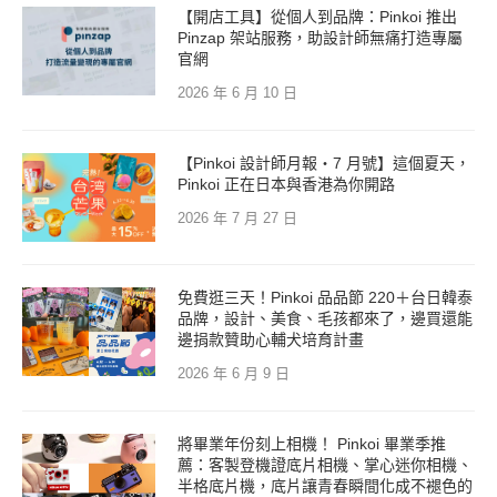
【開店工具】從個人到品牌：Pinkoi 推出
Pinzap 架站服務，助設計師無痛打造專屬
官網
2026 年 6 月 10 日
【Pinkoi 設計師月報・7 月號】這個夏天，
Pinkoi 正在日本與香港為你開路
2026 年 7 月 27 日
免費逛三天！Pinkoi 品品節 220＋台日韓泰
品牌，設計、美食、毛孩都來了，邊買還能
邊捐款贊助心輔犬培育計畫
2026 年 6 月 9 日
將畢業年份刻上相機！ Pinkoi 畢業季推
薦：客製登機證底片相機、掌心迷你相機、
半格底片機，底片讓青春瞬間化成不褪色的