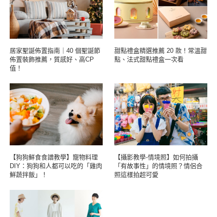
居家聖誕佈置指南｜40 個聖誕節
甜點禮盒精選推薦 20 款！常溫甜
佈置裝飾推薦，質感好、高CP
點、法式甜點禮盒一次看
值！
【狗狗鮮食食譜教學】寵物料理
【攝影教學-情境照】如何拍攝
DIY：狗狗和人都可以吃的「雞肉
「有故事性」的情境照？情侶合
鮮蔬拌飯」！
照這樣拍超可愛