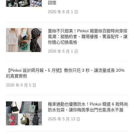
回憶
2026 年 6 月 1 日
蕾絲不只甜美！Pinkoi 揭蕾絲百變時尚穿搭
風潮：甜酷約會、職場優雅、驚喜配件，讓
你隨心切換風格
2026 年 6 月 1 日
【Pinkoi 設計師月報・5 月號】教你只花 3 秒、讓流量成長 20%
的真實案例
2026 年 6 月 5 日
機車通勤也優雅防水！Pinkoi 精選 6 款時尚
防水包袋，讓你梅雨季出門也能滴水不漏
2026 年 5 月 13 日