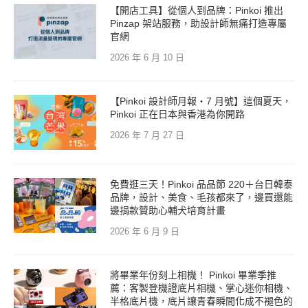
【開店工具】從個人到品牌：Pinkoi 推出
Pinzap 架站服務，助設計師無痛打造專屬
官網
2026 年 6 月 10 日
【Pinkoi 設計師月報・7 月號】這個夏天，
Pinkoi 正在日本與香港為你開路
2026 年 7 月 27 日
免費逛三天！Pinkoi 品品節 220＋台日韓泰
品牌，設計、美食、毛孩都來了，邊買還能
邊捐款贊助心輔犬培育計畫
2026 年 6 月 9 日
將畢業年份刻上相機！ Pinkoi 畢業季推
薦：客製登機證底片相機、掌心迷你相機、
半格底片機，底片讓青春瞬間化成不褪色的