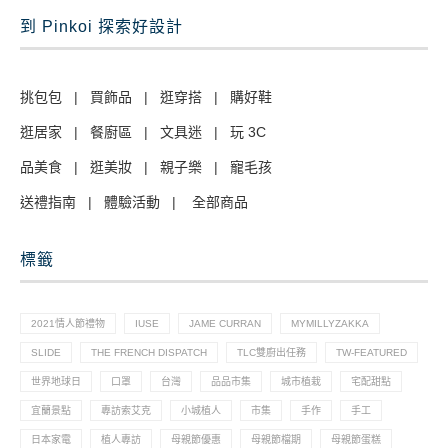
到 Pinkoi 探索好設計
挑包包
|
買飾品
|
逛穿搭
|
購好鞋
逛居家
|
餐廚區
|
文具迷
|
玩 3C
品美食
|
逛美妝
|
親子樂
|
寵毛孩
送禮指南
|
體驗活動
|
全部商品
標籤
2021情人節禮物
IUSE
JAME CURRAN
MYMILLYZAKKA
SLIDE
THE FRENCH DISPATCH
TLC雙廚出任務
TW-FEATURED
世界地球日
口罩
台灣
品品市集
城市植栽
宅配甜點
宜蘭景點
專訪索艾克
小城植人
市集
手作
手工
日本家電
植人專訪
母親節優惠
母親節檔期
母親節蛋糕