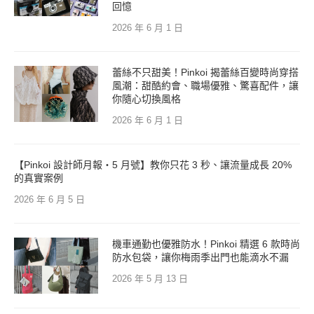
回憶
2026 年 6 月 1 日
蕾絲不只甜美！Pinkoi 揭蕾絲百變時尚穿搭
風潮：甜酷約會、職場優雅、驚喜配件，讓
你隨心切換風格
2026 年 6 月 1 日
【Pinkoi 設計師月報・5 月號】教你只花 3 秒、讓流量成長 20%
的真實案例
2026 年 6 月 5 日
機車通勤也優雅防水！Pinkoi 精選 6 款時尚
防水包袋，讓你梅雨季出門也能滴水不漏
2026 年 5 月 13 日