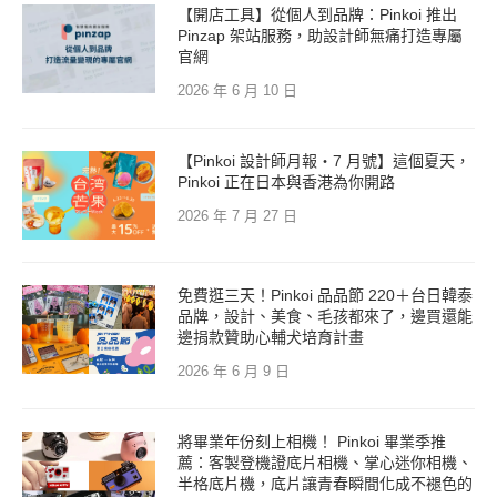
【開店工具】從個人到品牌：Pinkoi 推出
Pinzap 架站服務，助設計師無痛打造專屬
官網
2026 年 6 月 10 日
【Pinkoi 設計師月報・7 月號】這個夏天，
Pinkoi 正在日本與香港為你開路
2026 年 7 月 27 日
免費逛三天！Pinkoi 品品節 220＋台日韓泰
品牌，設計、美食、毛孩都來了，邊買還能
邊捐款贊助心輔犬培育計畫
2026 年 6 月 9 日
將畢業年份刻上相機！ Pinkoi 畢業季推
薦：客製登機證底片相機、掌心迷你相機、
半格底片機，底片讓青春瞬間化成不褪色的