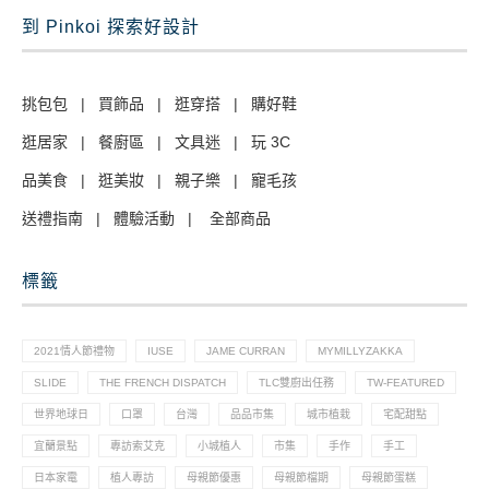
到 Pinkoi 探索好設計
挑包包
|
買飾品
|
逛穿搭
|
購好鞋
逛居家
|
餐廚區
|
文具迷
|
玩 3C
品美食
|
逛美妝
|
親子樂
|
寵毛孩
送禮指南
|
體驗活動
|
全部商品
標籤
2021情人節禮物
IUSE
JAME CURRAN
MYMILLYZAKKA
SLIDE
THE FRENCH DISPATCH
TLC雙廚出任務
TW-FEATURED
世界地球日
口罩
台灣
品品市集
城市植栽
宅配甜點
宜蘭景點
專訪索艾克
小城植人
市集
手作
手工
日本家電
植人專訪
母親節優惠
母親節檔期
母親節蛋糕