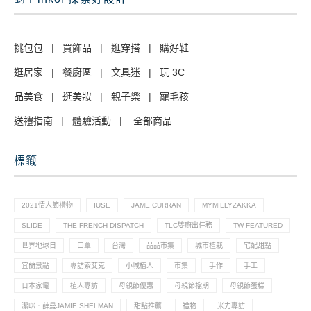
挑包包
|
買飾品
|
逛穿搭
|
購好鞋
逛居家
|
餐廚區
|
文具迷
|
玩 3C
品美食
|
逛美妝
|
親子樂
|
寵毛孩
送禮指南
|
體驗活動
|
全部商品
標籤
2021情人節禮物
IUSE
JAME CURRAN
MYMILLYZAKKA
SLIDE
THE FRENCH DISPATCH
TLC雙廚出任務
TW-FEATURED
世界地球日
口罩
台灣
品品市集
城市植栽
宅配甜點
宜蘭景點
專訪索艾克
小城植人
市集
手作
手工
日本家電
植人專訪
母親節優惠
母親節檔期
母親節蛋糕
潔咪．薛曼JAMIE SHELMAN
甜點推薦
禮物
米力專訪