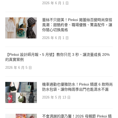
2026 年 6 月 1 日
蕾絲不只甜美！Pinkoi 揭蕾絲百變時尚穿搭
風潮：甜酷約會、職場優雅、驚喜配件，讓
你隨心切換風格
2026 年 6 月 1 日
【Pinkoi 設計師月報・5 月號】教你只花 3 秒、讓流量成長 20%
的真實案例
2026 年 6 月 5 日
機車通勤也優雅防水！Pinkoi 精選 6 款時尚
防水包袋，讓你梅雨季出門也能滴水不漏
2026 年 5 月 13 日
不會凋謝的康乃馨！2026 母親節 Pinkoi 精