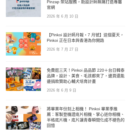
Pinzap 架站服務，助設計師無痛打造專屬
官網
2026 年 6 月 10 日
【Pinkoi 設計師月報・7 月號】這個夏天，
Pinkoi 正在日本與香港為你開路
2026 年 7 月 27 日
免費逛三天！Pinkoi 品品節 220＋台日韓泰
品牌，設計、美食、毛孩都來了，邊買還能
邊捐款贊助心輔犬培育計畫
2026 年 6 月 9 日
將畢業年份刻上相機！ Pinkoi 畢業季推
薦：客製登機證底片相機、掌心迷你相機、
半格底片機，底片讓青春瞬間化成不褪色的
回憶