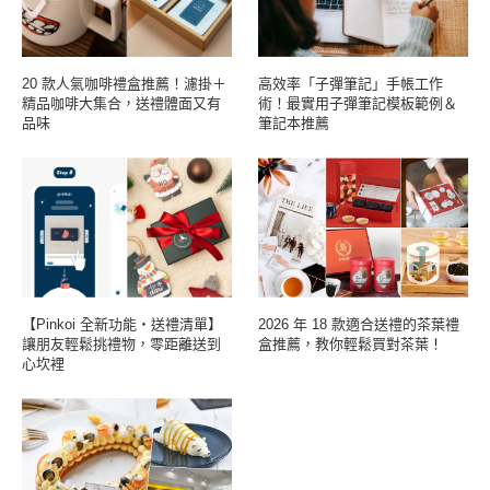
20 款人氣咖啡禮盒推薦！濾掛＋
高效率「子彈筆記」手帳工作
精品咖啡大集合，送禮體面又有
術！最實用子彈筆記模板範例＆
品味
筆記本推薦
【Pinkoi 全新功能・送禮清單】
2026 年 18 款適合送禮的茶葉禮
讓朋友輕鬆挑禮物，零距離送到
盒推薦，教你輕鬆買對茶葉！
心坎裡