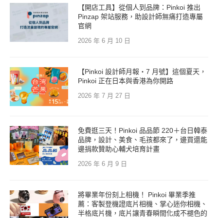
【開店工具】從個人到品牌：Pinkoi 推出
Pinzap 架站服務，助設計師無痛打造專屬
官網
2026 年 6 月 10 日
【Pinkoi 設計師月報・7 月號】這個夏天，
Pinkoi 正在日本與香港為你開路
2026 年 7 月 27 日
免費逛三天！Pinkoi 品品節 220＋台日韓泰
品牌，設計、美食、毛孩都來了，邊買還能
邊捐款贊助心輔犬培育計畫
2026 年 6 月 9 日
將畢業年份刻上相機！ Pinkoi 畢業季推
薦：客製登機證底片相機、掌心迷你相機、
半格底片機，底片讓青春瞬間化成不褪色的