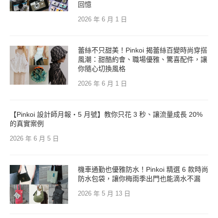
回憶
2026 年 6 月 1 日
蕾絲不只甜美！Pinkoi 揭蕾絲百變時尚穿搭
風潮：甜酷約會、職場優雅、驚喜配件，讓
你隨心切換風格
2026 年 6 月 1 日
【Pinkoi 設計師月報・5 月號】教你只花 3 秒、讓流量成長 20%
的真實案例
2026 年 6 月 5 日
機車通勤也優雅防水！Pinkoi 精選 6 款時尚
防水包袋，讓你梅雨季出門也能滴水不漏
2026 年 5 月 13 日