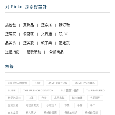
到 Pinkoi 探索好設計
挑包包
|
買飾品
|
逛穿搭
|
購好鞋
逛居家
|
餐廚區
|
文具迷
|
玩 3C
品美食
|
逛美妝
|
親子樂
|
寵毛孩
送禮指南
|
體驗活動
|
全部商品
標籤
2021情人節禮物
IUSE
JAME CURRAN
MYMILLYZAKKA
SLIDE
THE FRENCH DISPATCH
TLC雙廚出任務
TW-FEATURED
世界地球日
口罩
台灣
品品市集
城市植栽
宅配甜點
宜蘭景點
專訪索艾克
小城植人
市集
手作
手工
日本家電
植人專訪
母親節優惠
母親節檔期
母親節蛋糕