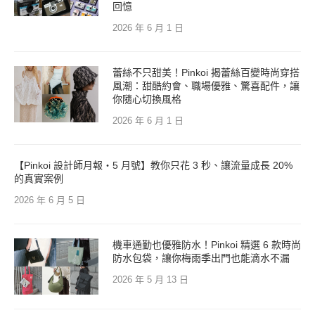
回憶
2026 年 6 月 1 日
蕾絲不只甜美！Pinkoi 揭蕾絲百變時尚穿搭
風潮：甜酷約會、職場優雅、驚喜配件，讓
你隨心切換風格
2026 年 6 月 1 日
【Pinkoi 設計師月報・5 月號】教你只花 3 秒、讓流量成長 20%
的真實案例
2026 年 6 月 5 日
機車通勤也優雅防水！Pinkoi 精選 6 款時尚
防水包袋，讓你梅雨季出門也能滴水不漏
2026 年 5 月 13 日