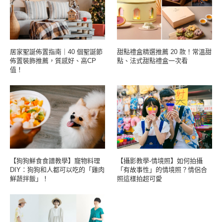
居家聖誕佈置指南｜40 個聖誕節
甜點禮盒精選推薦 20 款！常溫甜
佈置裝飾推薦，質感好、高CP
點、法式甜點禮盒一次看
值！
【狗狗鮮食食譜教學】寵物料理
【攝影教學-情境照】如何拍攝
DIY：狗狗和人都可以吃的「雞肉
「有故事性」的情境照？情侶合
鮮蔬拌飯」！
照這樣拍超可愛