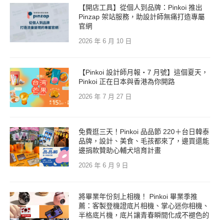
【開店工具】從個人到品牌：Pinkoi 推出
Pinzap 架站服務，助設計師無痛打造專屬
官網
2026 年 6 月 10 日
【Pinkoi 設計師月報・7 月號】這個夏天，
Pinkoi 正在日本與香港為你開路
2026 年 7 月 27 日
免費逛三天！Pinkoi 品品節 220＋台日韓泰
品牌，設計、美食、毛孩都來了，邊買還能
邊捐款贊助心輔犬培育計畫
2026 年 6 月 9 日
將畢業年份刻上相機！ Pinkoi 畢業季推
薦：客製登機證底片相機、掌心迷你相機、
半格底片機，底片讓青春瞬間化成不褪色的