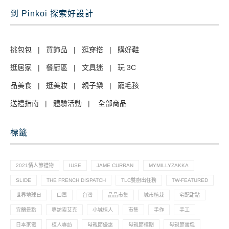
到 Pinkoi 探索好設計
挑包包
|
買飾品
|
逛穿搭
|
購好鞋
逛居家
|
餐廚區
|
文具迷
|
玩 3C
品美食
|
逛美妝
|
親子樂
|
寵毛孩
送禮指南
|
體驗活動
|
全部商品
標籤
2021情人節禮物
IUSE
JAME CURRAN
MYMILLYZAKKA
SLIDE
THE FRENCH DISPATCH
TLC雙廚出任務
TW-FEATURED
世界地球日
口罩
台灣
品品市集
城市植栽
宅配甜點
宜蘭景點
專訪索艾克
小城植人
市集
手作
手工
日本家電
植人專訪
母親節優惠
母親節檔期
母親節蛋糕