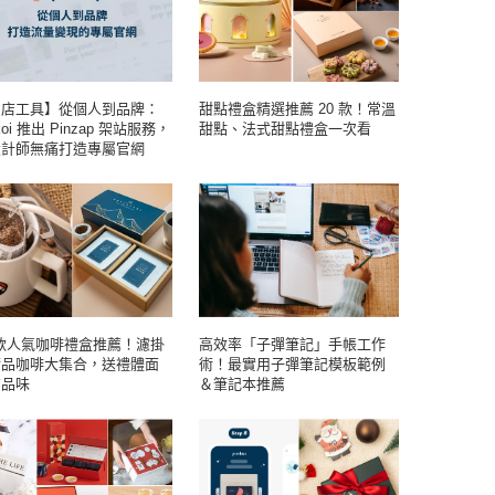
開店工具】從個人到品牌：
甜點禮盒精選推薦 20 款！常溫
koi 推出 Pinzap 架站服務，
甜點、法式甜點禮盒一次看
設計師無痛打造專屬官網
 款人氣咖啡禮盒推薦！濾掛
高效率「子彈筆記」手帳工作
精品咖啡大集合，送禮體面
術！最實用子彈筆記模板範例
有品味
＆筆記本推薦