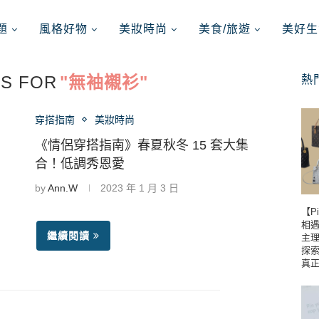
題
風格好物
美妝時尚
美食/旅遊
美好生
S FOR
"無袖襯衫"
熱
穿搭指南
美妝時尚
《情侶穿搭指南》春夏秋冬 15 套大集
合！低調秀恩愛
by
Ann.W
2023 年 1 月 3 日
【P
相遇到
繼續閱讀
主理
探
真