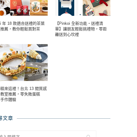
26 年 18 款適合送禮的茶葉
【Pinkoi 全新功能・送禮清
盒推薦，教你輕鬆買對茶
單】讓朋友輕鬆挑禮物，零距
！
離送到心坎裡
糕來這裡！台北 13 間質感
焙教室推薦，零失敗蛋糕
Y 手作體驗
尋文章