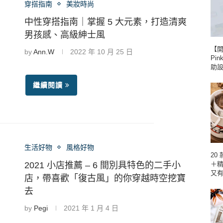
穿搭指南
美妝時尚
中性穿搭指南｜掌握 5 大元素，打造清爽
男孩感、高級紳士風
【
by
Ann.W
2022 年 10 月 25 日
Pin
助
繼續閱讀
生活好物
風格好物
20
2021 小店推薦 – 6 間別具特色的二手小
＋
又
店，帶喜歡「復古風」的你穿越時空挖寶
去
by
Pegi
2021 年 1 月 4 日