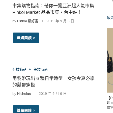
市集購物指南：帶你一覽亞洲超人氣市集
Pinkoi Market 品品市集・台中站！
最
by
Pinkoi 讀好書
2019 年 9 月 6 日
繼續閱讀
鞋襪飾品
美妝時尚
用髮帶玩出 6 種日常造型！女孩今夏必學
的髮帶穿搭
by
Nicholas
2019 年 9 月 6 日
【P
理人
懂
繼續閱讀