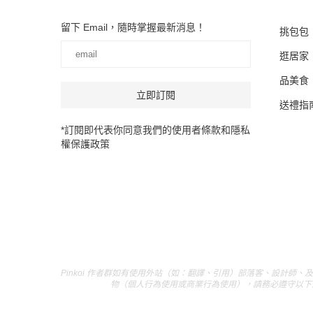
留下 Email，隨時掌握最新消息！
挑包包
逛居家
品美食
送禮指
*訂閱即代表你同意我們的使用者條款和隱私
權保護政策
Pinkoi 作者群如有使用外站（如：翻譯、引用）部落客、設計師、
物（個人行為使用或商業行為使用），請務必遵守以下規範： 1