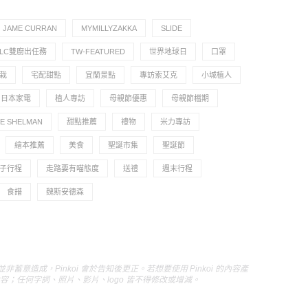
JAME CURRAN
MYMILLYZAKKA
SLIDE
TLC雙廚出任務
TW-FEATURED
世界地球日
口罩
栽
宅配甜點
宜蘭景點
專訪索艾克
小城植人
日本家電
植人專訪
母親節優惠
母親節檔期
 SHELMAN
甜點推薦
禮物
米力專訪
繪本推薦
美食
聖誕市集
聖誕節
子行程
走路要有喵態度
送禮
週末行程
食譜
魏斯安德森
成，Pinkoi 會於告知後更正。若想要使用 Pinkoi 的內容產
原始內容；任何字詞、照片、影片、logo 皆不得修改或增減。