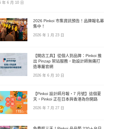
6 年 6 月 10 日
2026 Pinkoi 市集資訊預告！品牌報名募
集中！
2026 年 1 月 23 日
【開店工具】從個人到品牌：Pinkoi 推
出 Pinzap 架站服務，助設計師無痛打
造專屬官網
2026 年 6 月 10 日
【Pinkoi 設計師月報・7 月號】這個夏
天，Pinkoi 正在日本與香港為你開路
2026 年 7 月 27 日
免費逛三天！Pinkoi 品品節 220＋台日