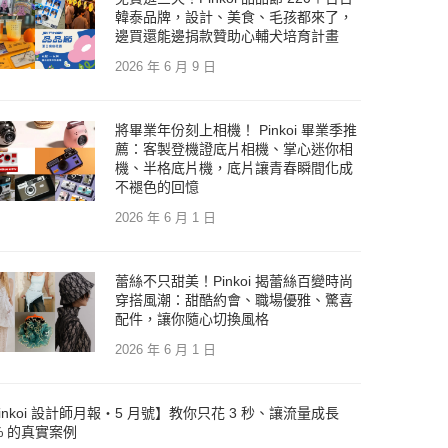
韓泰品牌，設計、美食、毛孩都來了，
邊買還能邊捐款贊助心輔犬培育計畫
2026 年 6 月 9 日
將畢業年份刻上相機！ Pinkoi 畢業季推
薦：客製登機證底片相機、掌心迷你相
機、半格底片機，底片讓青春瞬間化成
不褪色的回憶
2026 年 6 月 1 日
蕾絲不只甜美！Pinkoi 揭蕾絲百變時尚
穿搭風潮：甜酷約會、職場優雅、驚喜
配件，讓你隨心切換風格
2026 年 6 月 1 日
inkoi 設計師月報・5 月號】教你只花 3 秒、讓流量成長
% 的真實案例