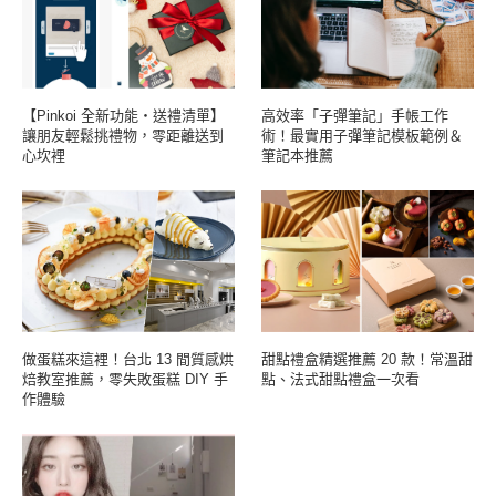
【Pinkoi 全新功能・送禮清單】
高效率「子彈筆記」手帳工作
讓朋友輕鬆挑禮物，零距離送到
術！最實用子彈筆記模板範例＆
心坎裡
筆記本推薦
做蛋糕來這裡！台北 13 間質感烘
甜點禮盒精選推薦 20 款！常溫甜
焙教室推薦，零失敗蛋糕 DIY 手
點、法式甜點禮盒一次看
作體驗