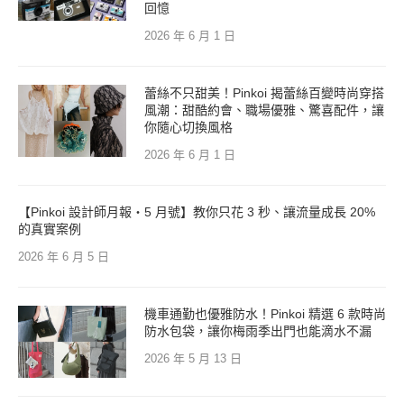
回憶
2026 年 6 月 1 日
蕾絲不只甜美！Pinkoi 揭蕾絲百變時尚穿搭
風潮：甜酷約會、職場優雅、驚喜配件，讓
你隨心切換風格
2026 年 6 月 1 日
【Pinkoi 設計師月報・5 月號】教你只花 3 秒、讓流量成長 20%
的真實案例
2026 年 6 月 5 日
機車通勤也優雅防水！Pinkoi 精選 6 款時尚
防水包袋，讓你梅雨季出門也能滴水不漏
2026 年 5 月 13 日