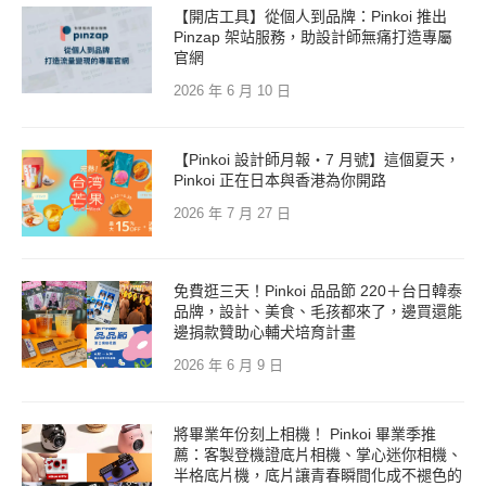
【開店工具】從個人到品牌：Pinkoi 推出
Pinzap 架站服務，助設計師無痛打造專屬
官網
2026 年 6 月 10 日
【Pinkoi 設計師月報・7 月號】這個夏天，
Pinkoi 正在日本與香港為你開路
2026 年 7 月 27 日
免費逛三天！Pinkoi 品品節 220＋台日韓泰
品牌，設計、美食、毛孩都來了，邊買還能
邊捐款贊助心輔犬培育計畫
2026 年 6 月 9 日
將畢業年份刻上相機！ Pinkoi 畢業季推
薦：客製登機證底片相機、掌心迷你相機、
半格底片機，底片讓青春瞬間化成不褪色的