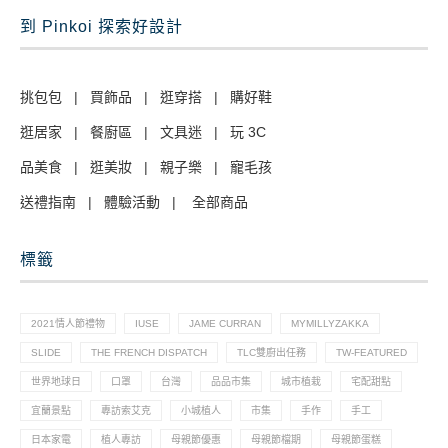
到 Pinkoi 探索好設計
挑包包
|
買飾品
|
逛穿搭
|
購好鞋
逛居家
|
餐廚區
|
文具迷
|
玩 3C
品美食
|
逛美妝
|
親子樂
|
寵毛孩
送禮指南
|
體驗活動
|
全部商品
標籤
2021情人節禮物
IUSE
JAME CURRAN
MYMILLYZAKKA
SLIDE
THE FRENCH DISPATCH
TLC雙廚出任務
TW-FEATURED
世界地球日
口罩
台灣
品品市集
城市植栽
宅配甜點
宜蘭景點
專訪索艾克
小城植人
市集
手作
手工
日本家電
植人專訪
母親節優惠
母親節檔期
母親節蛋糕