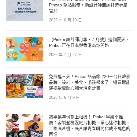
Pinzap 架站服務，助設計師無痛打造專屬
官網
2026 年 6 月 10 日
【Pinkoi 設計師月報・7 月號】這個夏天，
Pinkoi 正在日本與香港為你開路
2026 年 7 月 27 日
免費逛三天！Pinkoi 品品節 220＋台日韓泰
品牌，設計、美食、毛孩都來了，邊買還能
邊捐款贊助心輔犬培育計畫
2026 年 6 月 9 日
將畢業年份刻上相機！ Pinkoi 畢業季推
薦：客製登機證底片相機、掌心迷你相機、
半格底片機，底片讓青春瞬間化成不褪色的
回憶