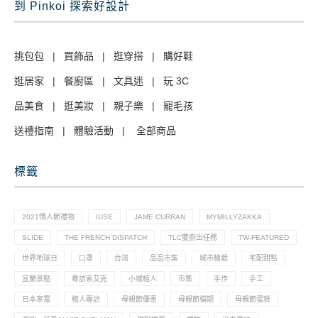
到 Pinkoi 探索好設計
挑包包
|
買飾品
|
逛穿搭
|
購好鞋
逛居家
|
餐廚區
|
文具迷
|
玩 3C
品美食
|
逛美妝
|
親子樂
|
寵毛孩
送禮指南
|
體驗活動
|
全部商品
標籤
2021情人節禮物
IUSE
JAME CURRAN
MYMILLYZAKKA
SLIDE
THE FRENCH DISPATCH
TLC雙廚出任務
TW-FEATURED
世界地球日
口罩
台灣
品品市集
城市植栽
宅配甜點
宜蘭景點
專訪索艾克
小城植人
市集
手作
手工
日本家電
植人專訪
母親節優惠
母親節檔期
母親節蛋糕