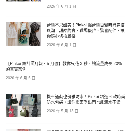
2026 年 6 月 1 日
蕾絲不只甜美！Pinkoi 揭蕾絲百變時尚穿搭
風潮：甜酷約會、職場優雅、驚喜配件，讓
你隨心切換風格
2026 年 6 月 1 日
【Pinkoi 設計師月報・5 月號】教你只花 3 秒、讓流量成長 20%
的真實案例
2026 年 6 月 5 日
機車通勤也優雅防水！Pinkoi 精選 6 款時尚
防水包袋，讓你梅雨季出門也能滴水不漏
2026 年 5 月 13 日