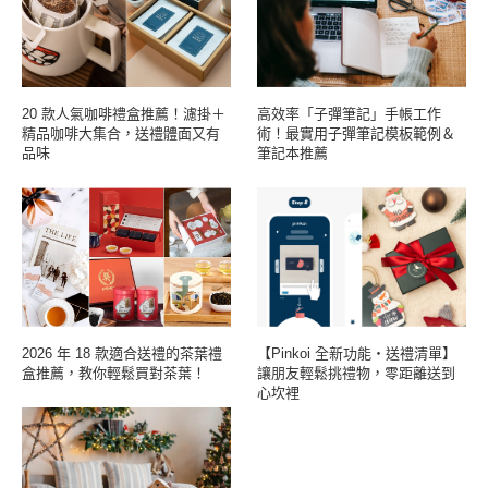
20 款人氣咖啡禮盒推薦！濾掛＋
高效率「子彈筆記」手帳工作
精品咖啡大集合，送禮體面又有
術！最實用子彈筆記模板範例＆
品味
筆記本推薦
2026 年 18 款適合送禮的茶葉禮
【Pinkoi 全新功能・送禮清單】
盒推薦，教你輕鬆買對茶葉！
讓朋友輕鬆挑禮物，零距離送到
心坎裡