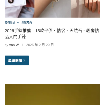
鞋襪飾品
美妝時尚
2026手鍊推薦｜15款平價、情侶、天然石、輕奢精
品入門手鍊
by
Ann.W
2025 年 2 月 20 日
繼續閱讀