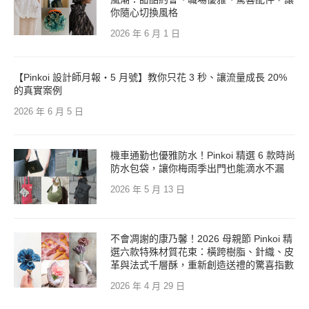
你隨心切換風格
2026 年 6 月 1 日
【Pinkoi 設計師月報・5 月號】教你只花 3 秒、讓流量成長 20%
的真實案例
2026 年 6 月 5 日
機車通勤也優雅防水！Pinkoi 精選 6 款時尚
防水包袋，讓你梅雨季出門也能滴水不漏
2026 年 5 月 13 日
不會凋謝的康乃馨！2026 母親節 Pinkoi 精
選六款特殊材質花束：橫跨樹脂、針織、皮
革與法式千層酥，重新創造送禮的驚喜指數
2026 年 4 月 29 日