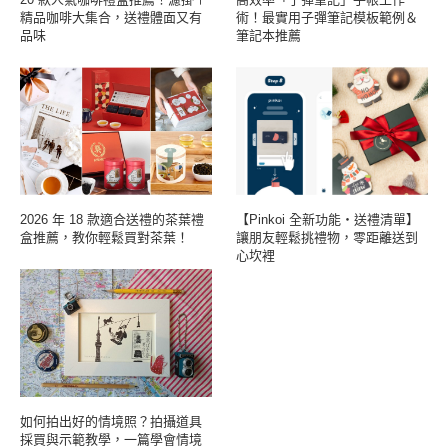
精品咖啡大集合，送禮體面又有
術！最實用子彈筆記模板範例＆
品味
筆記本推薦
2026 年 18 款適合送禮的茶葉禮
【Pinkoi 全新功能・送禮清單】
盒推薦，教你輕鬆買對茶葉！
讓朋友輕鬆挑禮物，零距離送到
心坎裡
如何拍出好的情境照？拍攝道具
採買與示範教學，一篇學會情境