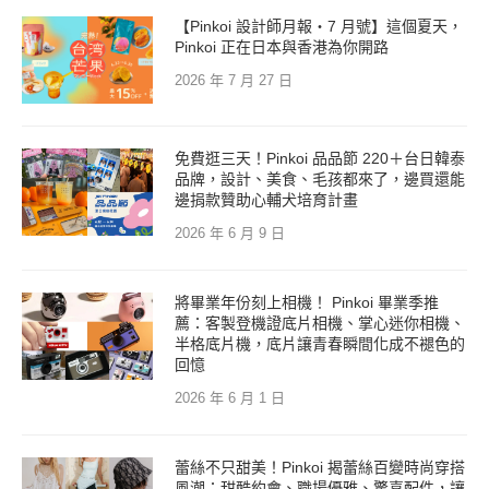
【Pinkoi 設計師月報・7 月號】這個夏天，
Pinkoi 正在日本與香港為你開路
2026 年 7 月 27 日
免費逛三天！Pinkoi 品品節 220＋台日韓泰
品牌，設計、美食、毛孩都來了，邊買還能
邊捐款贊助心輔犬培育計畫
2026 年 6 月 9 日
將畢業年份刻上相機！ Pinkoi 畢業季推
薦：客製登機證底片相機、掌心迷你相機、
半格底片機，底片讓青春瞬間化成不褪色的
回憶
2026 年 6 月 1 日
蕾絲不只甜美！Pinkoi 揭蕾絲百變時尚穿搭
風潮：甜酷約會、職場優雅、驚喜配件，讓