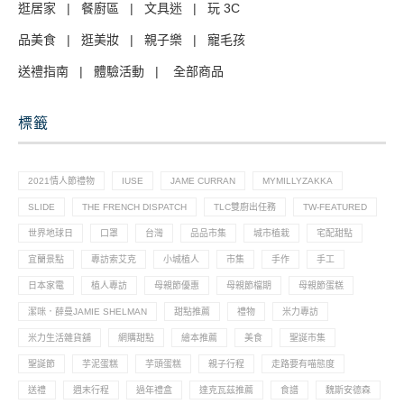
逛居家
|
餐廚區
|
文具迷
|
玩 3C
品美食
|
逛美妝
|
親子樂
|
寵毛孩
送禮指南
|
體驗活動
|
全部商品
標籤
2021情人節禮物
IUSE
JAME CURRAN
MYMILLYZAKKA
SLIDE
THE FRENCH DISPATCH
TLC雙廚出任務
TW-FEATURED
世界地球日
口罩
台灣
品品市集
城市植栽
宅配甜點
宜蘭景點
專訪索艾克
小城植人
市集
手作
手工
日本家電
植人專訪
母親節優惠
母親節檔期
母親節蛋糕
潔咪．薛曼JAMIE SHELMAN
甜點推薦
禮物
米力專訪
米力生活雜貨舖
網購甜點
繪本推薦
美食
聖誕市集
聖誕節
芋泥蛋糕
芋頭蛋糕
親子行程
走路要有喵態度
送禮
週末行程
過年禮盒
達克瓦茲推薦
食譜
魏斯安德森