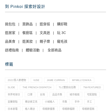
到 Pinkoi 探索好設計
挑包包
|
買飾品
|
逛穿搭
|
購好鞋
逛居家
|
餐廚區
|
文具迷
|
玩 3C
品美食
|
逛美妝
|
親子樂
|
寵毛孩
送禮指南
|
體驗活動
|
全部商品
標籤
2021情人節禮物
IUSE
JAME CURRAN
MYMILLYZAKKA
SLIDE
THE FRENCH DISPATCH
TLC雙廚出任務
TW-FEATURED
世界地球日
口罩
台灣
品品市集
城市植栽
宅配甜點
宜蘭景點
專訪索艾克
小城植人
市集
手作
手工
日本家電
植人專訪
母親節優惠
母親節檔期
母親節蛋糕