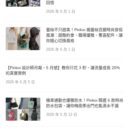
回憶
2026 年 6 月 1 日
蕾絲不只甜美！Pinkoi 揭蕾絲百變時尚穿搭
風潮：甜酷約會、職場優雅、驚喜配件，讓
你隨心切換風格
2026 年 6 月 1 日
【Pinkoi 設計師月報・5 月號】教你只花 3 秒、讓流量成長 20%
的真實案例
2026 年 6 月 5 日
機車通勤也優雅防水！Pinkoi 精選 6 款時尚
防水包袋，讓你梅雨季出門也能滴水不漏
2026 年 5 月 13 日