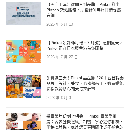
【開店工具】從個人到品牌：Pinkoi 推出
Pinzap 架站服務，助設計師無痛打造專屬
官網
2026 年 6 月 10 日
【Pinkoi 設計師月報・7 月號】這個夏天，
Pinkoi 正在日本與香港為你開路
2026 年 7 月 27 日
免費逛三天！Pinkoi 品品節 220＋台日韓泰
品牌，設計、美食、毛孩都來了，邊買還能
邊捐款贊助心輔犬培育計畫
2026 年 6 月 9 日
將畢業年份刻上相機！ Pinkoi 畢業季推
薦：客製登機證底片相機、掌心迷你相機、
半格底片機，底片讓青春瞬間化成不褪色的