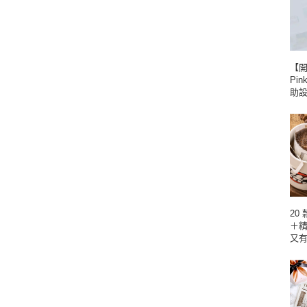
【
Pin
助
20
＋
又