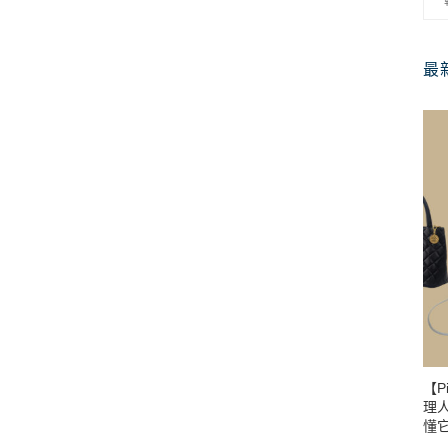
最
【P
理人
懂