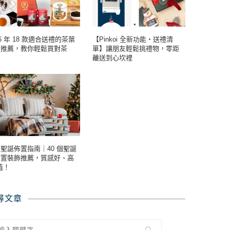
26 年 18 款適合送禮的茶葉
【Pinkoi 全新功能・送禮清
盒推薦，教你輕鬆買對茶
單】讓朋友輕鬆挑禮物，零距
！
離送到心坎裡
聖誕佈置指南｜40 個聖誕
佈置裝飾推薦，質感好、高
值！
尋文章