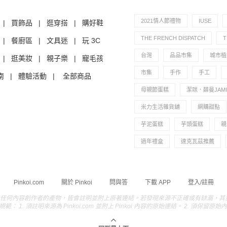
2021情人節禮物
IUSE
|
買飾品
|
逛穿搭
|
購好鞋
THE FRENCH DISPATCH
|
餐廚區
|
文具迷
|
玩 3C
台灣
品品市集
城市植
|
逛美妝
|
親子樂
|
寵毛孩
市集
手作
手工
南
|
體驗活動
|
全部商品
母親節蛋糕
潔咪．薛曼JAMIE
米力生活雜貨舖
網購甜點
芋泥蛋糕
芋頭蛋糕
親
過年禮盒
達克瓦茲推薦
Pinkoi.com
關於 Pinkoi
問與答
下載 APP
登入/註冊
及任何內容創作者的產物，皆會註明並附上原著連結。若發現來源不正確或有缺漏，其並非蓄意造
. 須註明來源為 Pinkoi.com 並附上 Pinkoi 內容的原始連結。 2. 須保留