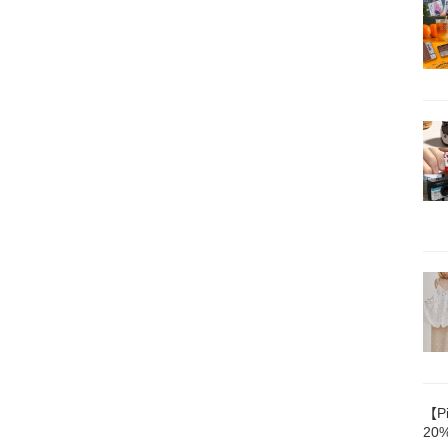
【P
20