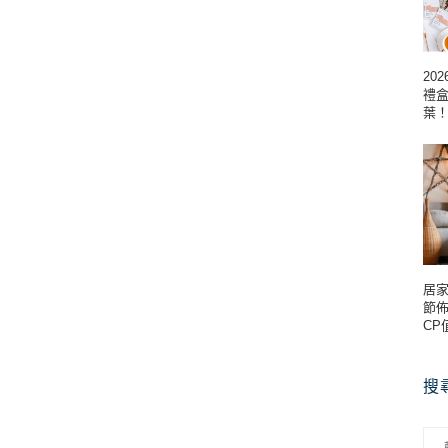
20
禮
葉
居家
節
CP
搜