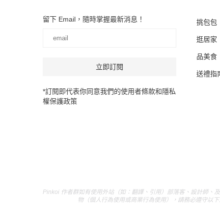
留下 Email，隨時掌握最新消息！
挑包包
逛居家
品美食
送禮指
*訂閱即代表你同意我們的使用者條款和隱私
權保護政策
Pinkoi 作者群如有使用外站（如：翻譯、引用）部落客、設計師、
物（個人行為使用或商業行為使用），請務必遵守以下規範： 1