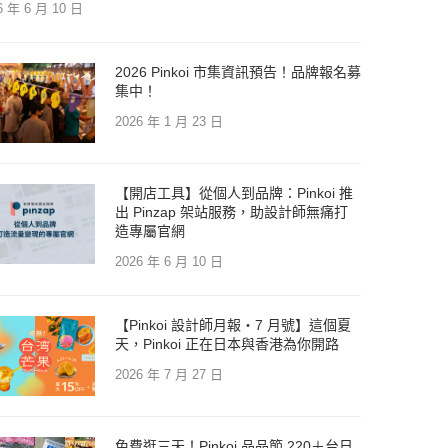
6 年 6 月 10 日
2026 Pinkoi 市集資訊預告！品牌報名募
集中！
2026 年 1 月 23 日
【開店工具】從個人到品牌：Pinkoi 推
出 Pinzap 架站服務，助設計師無痛打
造專屬官網
2026 年 6 月 10 日
【Pinkoi 設計師月報・7 月號】這個夏
天，Pinkoi 正在日本與香港為你開路
2026 年 7 月 27 日
免費逛三天！Pinkoi 品品節 220＋台日