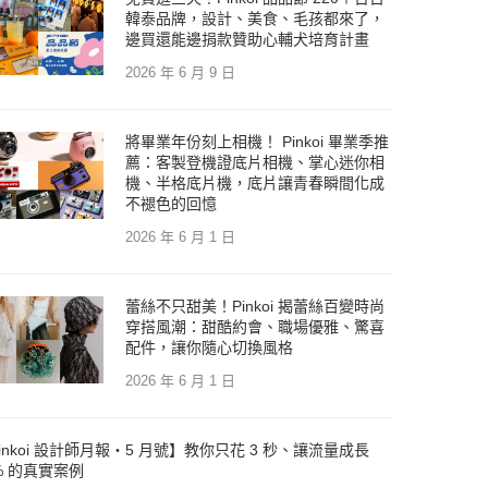
韓泰品牌，設計、美食、毛孩都來了，
邊買還能邊捐款贊助心輔犬培育計畫
2026 年 6 月 9 日
將畢業年份刻上相機！ Pinkoi 畢業季推
薦：客製登機證底片相機、掌心迷你相
機、半格底片機，底片讓青春瞬間化成
不褪色的回憶
2026 年 6 月 1 日
蕾絲不只甜美！Pinkoi 揭蕾絲百變時尚
穿搭風潮：甜酷約會、職場優雅、驚喜
配件，讓你隨心切換風格
2026 年 6 月 1 日
inkoi 設計師月報・5 月號】教你只花 3 秒、讓流量成長
% 的真實案例