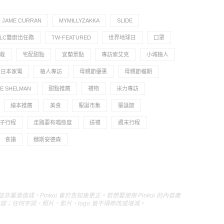
JAME CURRAN
MYMILLYZAKKA
SLIDE
TLC雙廚出任務
TW-FEATURED
世界地球日
口罩
栽
宅配甜點
宜蘭景點
專訪索艾克
小城植人
日本家電
植人專訪
母親節優惠
母親節檔期
 SHELMAN
甜點推薦
禮物
米力專訪
繪本推薦
美食
聖誕市集
聖誕節
子行程
走路要有喵態度
送禮
週末行程
食譜
魏斯安德森
成，Pinkoi 會於告知後更正。若想要使用 Pinkoi 的內容產
原始內容；任何字詞、照片、影片、logo 皆不得修改或增減。