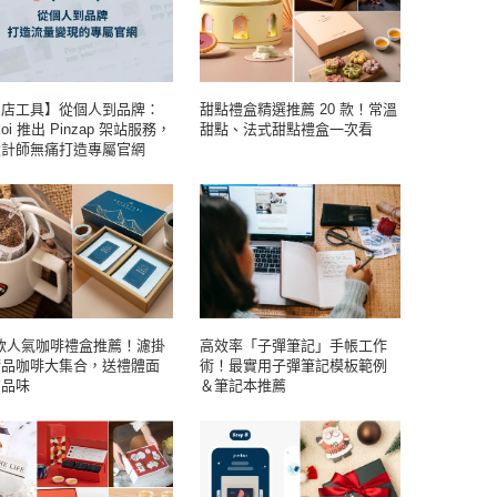
開店工具】從個人到品牌：
甜點禮盒精選推薦 20 款！常溫
koi 推出 Pinzap 架站服務，
甜點、法式甜點禮盒一次看
設計師無痛打造專屬官網
 款人氣咖啡禮盒推薦！濾掛
高效率「子彈筆記」手帳工作
精品咖啡大集合，送禮體面
術！最實用子彈筆記模板範例
有品味
＆筆記本推薦