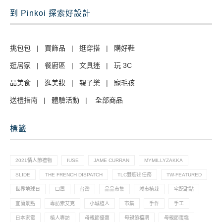
到 Pinkoi 探索好設計
挑包包
|
買飾品
|
逛穿搭
|
購好鞋
逛居家
|
餐廚區
|
文具迷
|
玩 3C
品美食
|
逛美妝
|
親子樂
|
寵毛孩
送禮指南
|
體驗活動
|
全部商品
標籤
2021情人節禮物
IUSE
JAME CURRAN
MYMILLYZAKKA
SLIDE
THE FRENCH DISPATCH
TLC雙廚出任務
TW-FEATURED
世界地球日
口罩
台灣
品品市集
城市植栽
宅配甜點
宜蘭景點
專訪索艾克
小城植人
市集
手作
手工
日本家電
植人專訪
母親節優惠
母親節檔期
母親節蛋糕