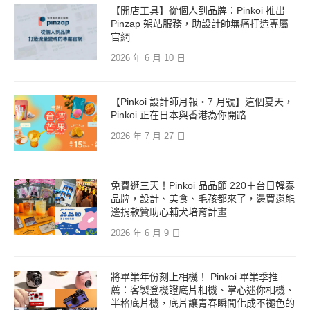
【開店工具】從個人到品牌：Pinkoi 推出
Pinzap 架站服務，助設計師無痛打造專屬
官網
2026 年 6 月 10 日
【Pinkoi 設計師月報・7 月號】這個夏天，
Pinkoi 正在日本與香港為你開路
2026 年 7 月 27 日
免費逛三天！Pinkoi 品品節 220＋台日韓泰
品牌，設計、美食、毛孩都來了，邊買還能
邊捐款贊助心輔犬培育計畫
2026 年 6 月 9 日
將畢業年份刻上相機！ Pinkoi 畢業季推
薦：客製登機證底片相機、掌心迷你相機、
半格底片機，底片讓青春瞬間化成不褪色的