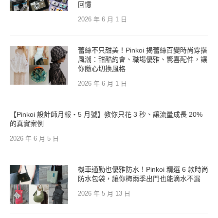
回憶
2026 年 6 月 1 日
蕾絲不只甜美！Pinkoi 揭蕾絲百變時尚穿搭
風潮：甜酷約會、職場優雅、驚喜配件，讓
你隨心切換風格
2026 年 6 月 1 日
【Pinkoi 設計師月報・5 月號】教你只花 3 秒、讓流量成長 20%
的真實案例
2026 年 6 月 5 日
機車通勤也優雅防水！Pinkoi 精選 6 款時尚
防水包袋，讓你梅雨季出門也能滴水不漏
2026 年 5 月 13 日