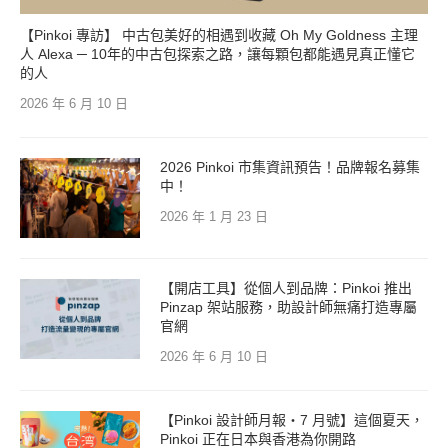
【Pinkoi 專訪】 中古包美好的相遇到收藏 Oh My Goldness 主理
人 Alexa ─ 10年的中古包探索之路，讓每顆包都能遇見真正懂它
的人
2026 年 6 月 10 日
2026 Pinkoi 市集資訊預告！品牌報名募集
中！
2026 年 1 月 23 日
【開店工具】從個人到品牌：Pinkoi 推出
Pinzap 架站服務，助設計師無痛打造專屬
官網
2026 年 6 月 10 日
【Pinkoi 設計師月報・7 月號】這個夏天，
Pinkoi 正在日本與香港為你開路