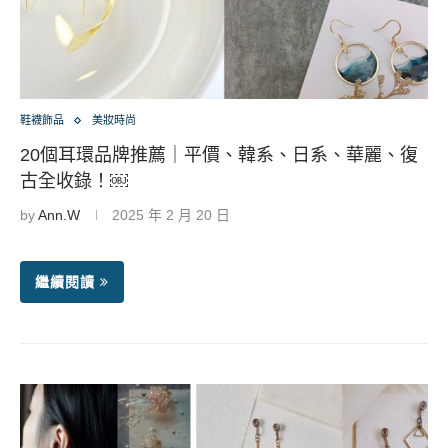
鞋襪飾品
美妝時尚
20個耳環品牌推薦｜平價、韓系、日系、華麗、復
古全收錄！￼
by
Ann.W
2025 年 2 月 20 日
繼續閱讀