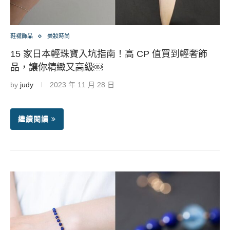
鞋襪飾品
美妝時尚
15 家日本輕珠寶入坑指南！高 CP 值買到輕奢飾
品，讓你精緻又高級￼
by
judy
2023 年 11 月 28 日
繼續閱讀