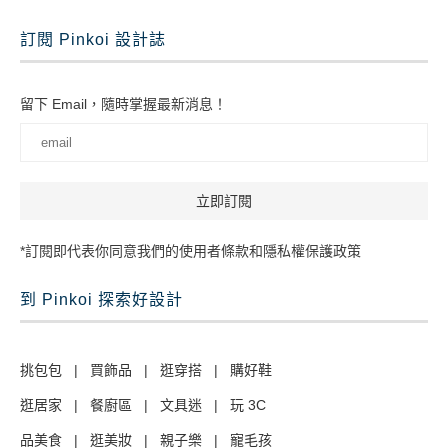
訂閱 Pinkoi 設計誌
留下 Email，隨時掌握最新消息！
*訂閱即代表你同意我們的使用者條款和隱私權保護政策
到 Pinkoi 探索好設計
挑包包
|
買飾品
|
逛穿搭
|
購好鞋
逛居家
|
餐廚區
|
文具迷
|
玩 3C
品美食
|
逛美妝
|
親子樂
|
寵毛孩