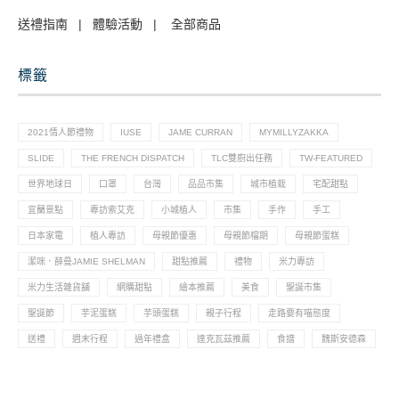
送禮指南
|
體驗活動
|
全部商品
標籤
2021情人節禮物
IUSE
JAME CURRAN
MYMILLYZAKKA
SLIDE
THE FRENCH DISPATCH
TLC雙廚出任務
TW-FEATURED
世界地球日
口罩
台灣
品品市集
城市植栽
宅配甜點
宜蘭景點
專訪索艾克
小城植人
市集
手作
手工
日本家電
植人專訪
母親節優惠
母親節檔期
母親節蛋糕
潔咪．薛曼JAMIE SHELMAN
甜點推薦
禮物
米力專訪
米力生活雜貨舖
網購甜點
繪本推薦
美食
聖誕市集
聖誕節
芋泥蛋糕
芋頭蛋糕
親子行程
走路要有喵態度
送禮
週末行程
過年禮盒
達克瓦茲推薦
食譜
魏斯安德森