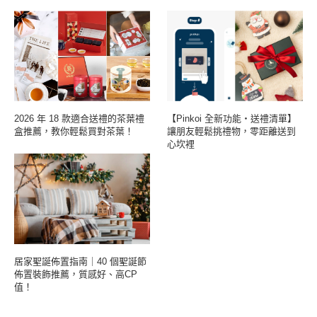
2026 年 18 款適合送禮的茶葉禮
【Pinkoi 全新功能・送禮清單】
盒推薦，教你輕鬆買對茶葉！
讓朋友輕鬆挑禮物，零距離送到
心坎裡
居家聖誕佈置指南｜40 個聖誕節
佈置裝飾推薦，質感好、高CP
值！