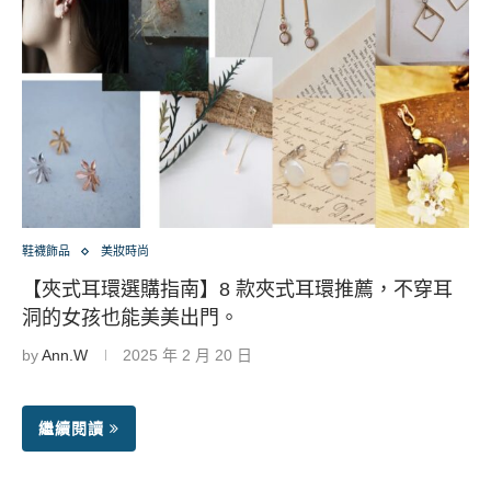
鞋襪飾品
美妝時尚
【夾式耳環選購指南】8 款夾式耳環推薦，不穿耳
洞的女孩也能美美出門。
by
Ann.W
2025 年 2 月 20 日
繼續閱讀