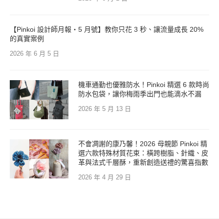
【Pinkoi 設計師月報・5 月號】教你只花 3 秒、讓流量成長 20%
的真實案例
2026 年 6 月 5 日
機車通勤也優雅防水！Pinkoi 精選 6 款時尚
防水包袋，讓你梅雨季出門也能滴水不漏
2026 年 5 月 13 日
不會凋謝的康乃馨！2026 母親節 Pinkoi 精
選六款特殊材質花束：橫跨樹脂、針織、皮
革與法式千層酥，重新創造送禮的驚喜指數
2026 年 4 月 29 日