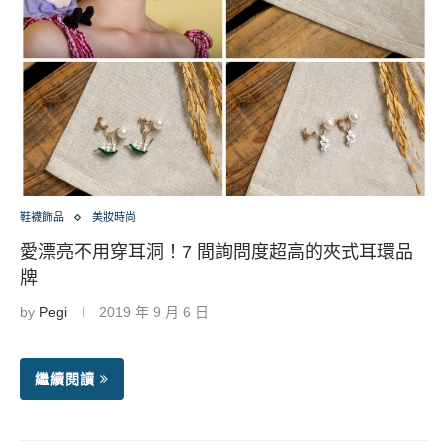
鞋襪飾品
美妝時尚
愛漂亮不用穿耳洞！7 間詢問度超高的夾式耳環品
牌
by
Pegi
2019 年 9 月 6 日
繼續閱讀