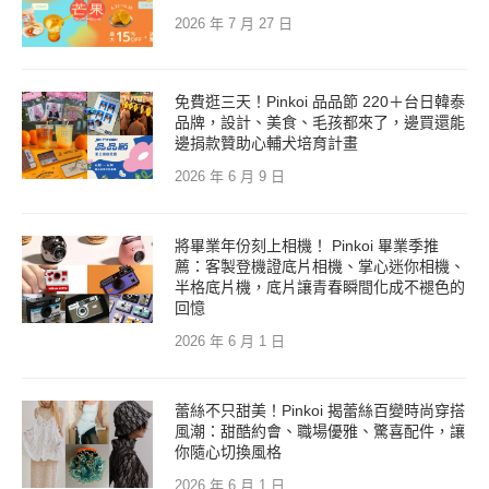
2026 年 7 月 27 日
免費逛三天！Pinkoi 品品節 220＋台日韓泰
品牌，設計、美食、毛孩都來了，邊買還能
邊捐款贊助心輔犬培育計畫
2026 年 6 月 9 日
將畢業年份刻上相機！ Pinkoi 畢業季推
薦：客製登機證底片相機、掌心迷你相機、
半格底片機，底片讓青春瞬間化成不褪色的
回憶
2026 年 6 月 1 日
蕾絲不只甜美！Pinkoi 揭蕾絲百變時尚穿搭
風潮：甜酷約會、職場優雅、驚喜配件，讓
你隨心切換風格
2026 年 6 月 1 日