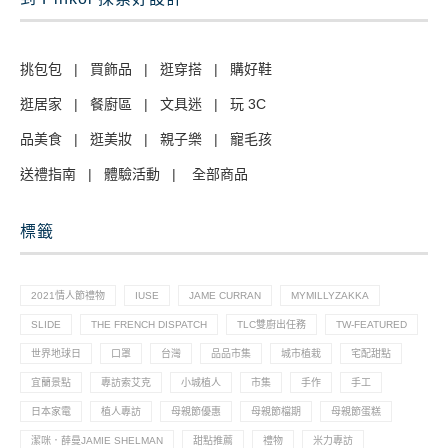
挑包包
|
買飾品
|
逛穿搭
|
購好鞋
逛居家
|
餐廚區
|
文具迷
|
玩 3C
品美食
|
逛美妝
|
親子樂
|
寵毛孩
送禮指南
|
體驗活動
|
全部商品
標籤
2021情人節禮物
IUSE
JAME CURRAN
MYMILLYZAKKA
SLIDE
THE FRENCH DISPATCH
TLC雙廚出任務
TW-FEATURED
世界地球日
口罩
台灣
品品市集
城市植栽
宅配甜點
宜蘭景點
專訪索艾克
小城植人
市集
手作
手工
日本家電
植人專訪
母親節優惠
母親節檔期
母親節蛋糕
潔咪．薛曼JAMIE SHELMAN
甜點推薦
禮物
米力專訪