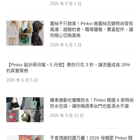
2026 年 6 月 1 日
蕾絲不只甜美！Pinkoi 揭蕾絲百變時尚穿搭
風潮：甜酷約會、職場優雅、驚喜配件，讓
你隨心切換風格
2026 年 6 月 1 日
【Pinkoi 設計師月報・5 月號】教你只花 3 秒、讓流量成長 20%
的真實案例
2026 年 6 月 5 日
機車通勤也優雅防水！Pinkoi 精選 6 款時尚
防水包袋，讓你梅雨季出門也能滴水不漏
2026 年 5 月 13 日
不會凋謝的康乃馨！2026 母親節 Pinkoi 精