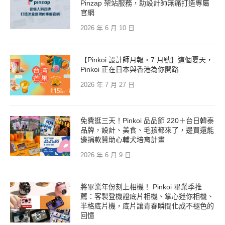
Pinzap 架站服務，助設計師無痛打造專屬
官網
2026 年 6 月 10 日
【Pinkoi 設計師月報・7 月號】這個夏天，
Pinkoi 正在日本與香港為你開路
2026 年 7 月 27 日
免費逛三天！Pinkoi 品品節 220＋台日韓泰
品牌，設計、美食、毛孩都來了，邊買還能
邊捐款贊助心輔犬培育計畫
2026 年 6 月 9 日
將畢業年份刻上相機！ Pinkoi 畢業季推
薦：客製登機證底片相機、掌心迷你相機、
半格底片機，底片讓青春瞬間化成不褪色的
回憶