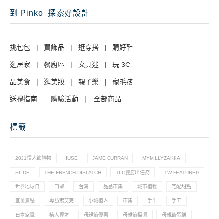
到 Pinkoi 探索好設計
挑包包
|
買飾品
|
逛穿搭
|
購好鞋
逛居家
|
餐廚區
|
文具迷
|
玩 3C
品美食
|
逛美妝
|
親子樂
|
寵毛孩
送禮指南
|
體驗活動
|
全部商品
標籤
2021情人節禮物
IUSE
JAME CURRAN
MYMILLYZAKKA
SLIDE
THE FRENCH DISPATCH
TLC雙廚出任務
TW-FEATURED
世界地球日
口罩
台灣
品品市集
城市植栽
宅配甜點
宜蘭景點
專訪索艾克
小城植人
市集
手作
手工
日本家電
植人專訪
母親節優惠
母親節檔期
母親節蛋糕