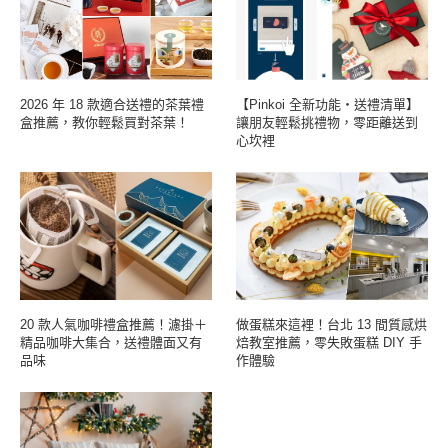
2026 年 18 款適合送禮的茶葉禮
【Pinkoi 全新功能・送禮清單】
盒推薦，教你輕鬆買對茶葉！
讓朋友輕鬆挑禮物，零距離送到
心坎裡
20 款人氣咖啡禮盒推薦！濾掛＋
做蛋糕來這裡！台北 13 間質感烘
精品咖啡大集合，送禮體面又有
焙教室推薦，零失敗蛋糕 DIY 手
品味
作體驗