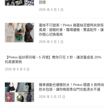
回憶
2026 年 6 月 1 日
蕾絲不只甜美！Pinkoi 揭蕾絲百變時尚穿搭
風潮：甜酷約會、職場優雅、驚喜配件，讓
你隨心切換風格
2026 年 6 月 1 日
【Pinkoi 設計師月報・5 月號】教你只花 3 秒、讓流量成長 20%
的真實案例
2026 年 6 月 5 日
機車通勤也優雅防水！Pinkoi 精選 6 款時尚
防水包袋，讓你梅雨季出門也能滴水不漏
2026 年 5 月 13 日