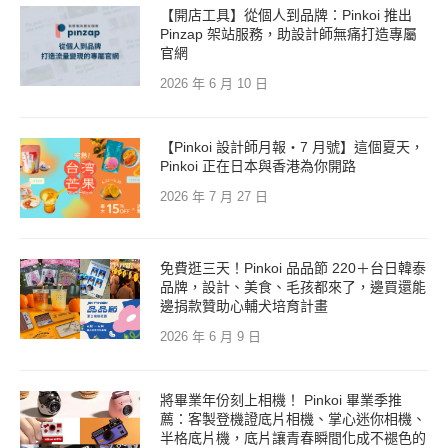
【開店工具】從個人到品牌：Pinkoi 推出
Pinzap 架站服務，助設計師無痛打造專屬
官網
2026 年 6 月 10 日
【Pinkoi 設計師月報・7 月號】這個夏天，
Pinkoi 正在日本與香港為你開路
2026 年 7 月 27 日
免費逛三天！Pinkoi 品品節 220＋台日韓泰
品牌，設計、美食、毛孩都來了，邊買還能
邊捐款贊助心輔犬培育計畫
2026 年 6 月 9 日
將畢業年份刻上相機！ Pinkoi 畢業季推
薦：客製登機證底片相機、掌心迷你相機、
半格底片機，底片讓青春瞬間化成不褪色的