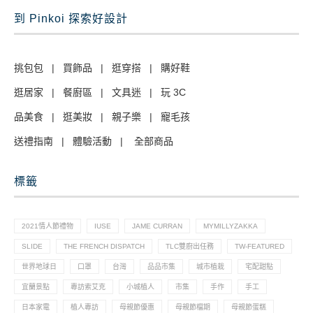
到 Pinkoi 探索好設計
挑包包
|
買飾品
|
逛穿搭
|
購好鞋
逛居家
|
餐廚區
|
文具迷
|
玩 3C
品美食
|
逛美妝
|
親子樂
|
寵毛孩
送禮指南
|
體驗活動
|
全部商品
標籤
2021情人節禮物
IUSE
JAME CURRAN
MYMILLYZAKKA
SLIDE
THE FRENCH DISPATCH
TLC雙廚出任務
TW-FEATURED
世界地球日
口罩
台灣
品品市集
城市植栽
宅配甜點
宜蘭景點
專訪索艾克
小城植人
市集
手作
手工
日本家電
植人專訪
母親節優惠
母親節檔期
母親節蛋糕