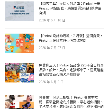
【開店工具】從個人到品牌：Pinkoi 推出
Pinzap 架站服務，助設計師無痛打造專屬
官網
2026 年 6 月 10 日
【Pinkoi 設計師月報・7 月號】這個夏天，
Pinkoi 正在日本與香港為你開路
2026 年 7 月 27 日
免費逛三天！Pinkoi 品品節 220＋台日韓泰
品牌，設計、美食、毛孩都來了，邊買還能
邊捐款贊助心輔犬培育計畫
2026 年 6 月 9 日
將畢業年份刻上相機！ Pinkoi 畢業季推
薦：客製登機證底片相機、掌心迷你相機、
半格底片機，底片讓青春瞬間化成不褪色的