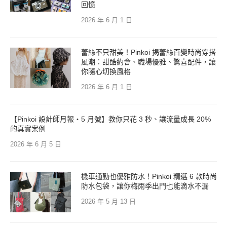
回憶
2026 年 6 月 1 日
蕾絲不只甜美！Pinkoi 揭蕾絲百變時尚穿搭
風潮：甜酷約會、職場優雅、驚喜配件，讓
你隨心切換風格
2026 年 6 月 1 日
【Pinkoi 設計師月報・5 月號】教你只花 3 秒、讓流量成長 20%
的真實案例
2026 年 6 月 5 日
機車通勤也優雅防水！Pinkoi 精選 6 款時尚
防水包袋，讓你梅雨季出門也能滴水不漏
2026 年 5 月 13 日