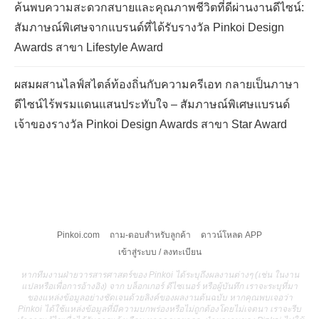
ค้นพบความสะดวกสบายและคุณภาพชีวิตที่ดีผ่านงานดีไซน์:
สัมภาษณ์พิเศษจากแบรนด์ที่ได้รับรางวัล Pinkoi Design
Awards สาขา Lifestyle Award
ผสมผสานไลฟ์สไตล์ท้องถิ่นกับความครีเอท กลายเป็นภาษา
ดีไซน์ไร้พรมแดนแสนประทับใจ – สัมภาษณ์พิเศษแบรนด์
เจ้าของรางวัล Pinkoi Design Awards สาขา Star Award
Pinkoi.com
ถาม-ตอบสำหรับลูกค้า
ดาวน์โหลด APP
เข้าสู่ระบบ / ลงทะเบียน
หากทีมงานฝ่ายวารสารศาสตร์ของ Pinkoi ได้ระบุถึงผลงานต่างๆ (เช่น ในงาน
แปลหรือเพื่อการอ้างอิง) จาก บล็อกเกอร์ ดีไซเนอร์ หรือผู้บันทึก เราจะระบุที่มา
ของแหล่งข้อมูลอย่างชัดเจนด้วยลิงค์ของผลงานต้นฉบับ หากคุณพบเจอว่า
Pinkoi ได้ใช้แหล่งข้อมูลที่มีความบกพร่องหรือไม่ถูกต้องโดยไม่เจตนา เราจะรีบ