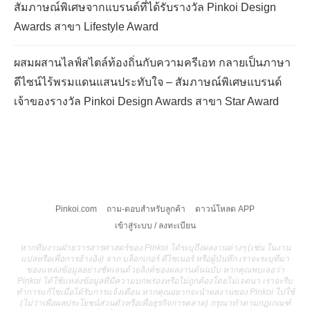
สัมภาษณ์พิเศษจากแบรนด์ที่ได้รับรางวัล Pinkoi Design
Awards สาขา Lifestyle Award
ผสมผสานไลฟ์สไตล์ท้องถิ่นกับความครีเอท กลายเป็นภาษา
ดีไซน์ไร้พรมแดนแสนประทับใจ – สัมภาษณ์พิเศษแบรนด์
เจ้าของรางวัล Pinkoi Design Awards สาขา Star Award
Pinkoi.com
ถาม-ตอบสำหรับลูกค้า
ดาวน์โหลด APP
เข้าสู่ระบบ / ลงทะเบียน
หากทีมงานฝ่ายวารสารศาสตร์ของ Pinkoi ได้ระบุถึงผลงานต่างๆ (เช่น ในงาน
แปลหรือเพื่อการอ้างอิง) จาก บล็อกเกอร์ ดีไซเนอร์ หรือผู้บันทึก เราจะระบุที่มา
ของแหล่งข้อมูลอย่างชัดเจนด้วยลิงค์ของผลงานต้นฉบับ หากคุณพบเจอว่า
Pinkoi ได้ใช้แหล่งข้อมูลที่มีความบกพร่องหรือไม่ถูกต้องโดยไม่เจตนา เราจะรีบ
ทำการแก้ไขเมื่อได้รับการแจ้งเตือน หากคุณอยากจะนำผลงานของ Pinkoi ไปใช้
(ไม่ว่าเพื่อผลประโยชน์ส่วนตัวหรือเพื่อธุรกิจการตลาด) กรุณาทำตามกฎเกณฑ์