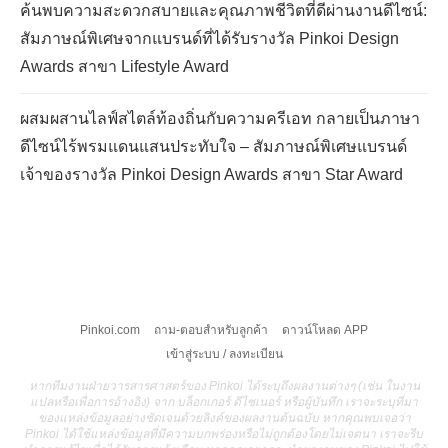
ค้นพบความสะดวกสบายและคุณภาพชีวิตที่ดีผ่านงานดีไซน์:
สัมภาษณ์พิเศษจากแบรนด์ที่ได้รับรางวัล Pinkoi Design
Awards สาขา Lifestyle Award
ผสมผสานไลฟ์สไตล์ท้องถิ่นกับความครีเอท กลายเป็นภาษา
ดีไซน์ไร้พรมแดนแสนประทับใจ – สัมภาษณ์พิเศษแบรนด์
เจ้าของรางวัล Pinkoi Design Awards สาขา Star Award
Pinkoi.com
ถาม-ตอบสำหรับลูกค้า
ดาวน์โหลด APP
เข้าสู่ระบบ / ลงทะเบียน
หากทีมงานฝ่ายวารสารศาสตร์ของ Pinkoi ได้ระบุถึงผลงานต่างๆ (เช่น ในงาน
แปลหรือเพื่อการอ้างอิง) จาก บล็อกเกอร์ ดีไซเนอร์ หรือผู้บันทึก เราจะระบุที่มา
ของแหล่งข้อมูลอย่างชัดเจนด้วยลิงค์ของผลงานต้นฉบับ หากคุณพบเจอว่า
Pinkoi ได้ใช้แหล่งข้อมูลที่มีความบกพร่องหรือไม่ถูกต้องโดยไม่เจตนา เราจะรีบ