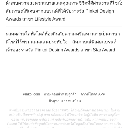
ค้นพบความสะดวกสบายและคุณภาพชีวิตที่ดีผ่านงานดีไซน์:
สัมภาษณ์พิเศษจากแบรนด์ที่ได้รับรางวัล Pinkoi Design
Awards สาขา Lifestyle Award
ผสมผสานไลฟ์สไตล์ท้องถิ่นกับความครีเอท กลายเป็นภาษา
ดีไซน์ไร้พรมแดนแสนประทับใจ – สัมภาษณ์พิเศษแบรนด์
เจ้าของรางวัล Pinkoi Design Awards สาขา Star Award
Pinkoi.com
ถาม-ตอบสำหรับลูกค้า
ดาวน์โหลด APP
เข้าสู่ระบบ / ลงทะเบียน
หากทีมงานฝ่ายวารสารศาสตร์ของ Pinkoi ได้ระบุถึงผลงานต่างๆ (เช่น ในงาน
แปลหรือเพื่อการอ้างอิง) จาก บล็อกเกอร์ ดีไซเนอร์ หรือผู้บันทึก เราจะระบุที่มา
ของแหล่งข้อมูลอย่างชัดเจนด้วยลิงค์ของผลงานต้นฉบับ หากคุณพบเจอว่า
Pinkoi ได้ใช้แหล่งข้อมูลที่มีความบกพร่องหรือไม่ถูกต้องโดยไม่เจตนา เราจะรีบ