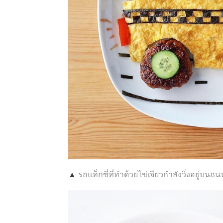
▲
รถแท็กซี่ที่ทำด้วยไข่เจียวกำลังวิ่งอยู่บนถน