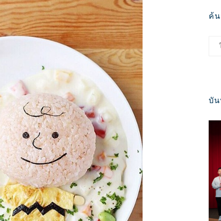
ค้
บัน