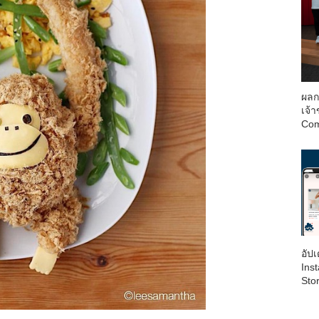
ผลก
เจ้
Com
อัป
Inst
Sto