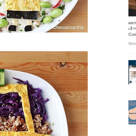
ผลก
เจ้
Com
Nov