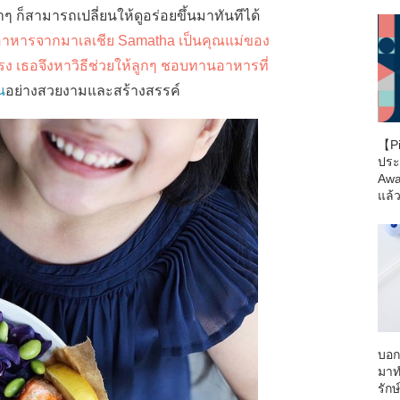
 ก็สามารถเปลี่ยนให้ดูอร่อยขึ้นมาทันทีได้
งอาหารจากมาเลเชีย Samatha เป็นคุณแม่ของ
รง เธอจึงหาวิธีช่วยให้ลูกๆ ชอบทานอาหารที่
น
อย่างสวยงามและสร้างสรรค์
【Pi
ประ
Awa
แล้ว
บอก
มาท
รักษ