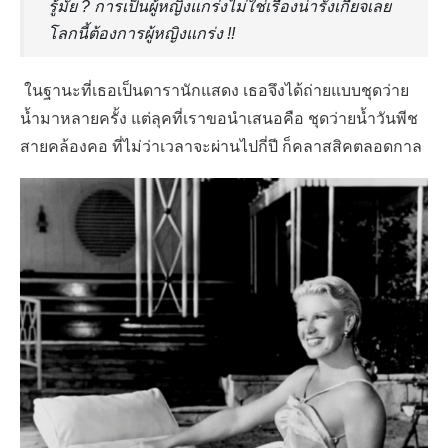
รู้มั้ย ? การเป็นผู้หญิงแกร่งไม่ใช่เรื่องน่ารังเกียจเลย
โลกนี้ต้องการผู้หญิงแกร่ง !!
ในฐานะที่เธอเป็นดารานักแสดง เธอจึงได้ถ่ายแบบชุดว่าย
น้ำมาหลายครั้ง แต่ลุคที่เราขอนำเสนอคือ ชุดว่ายน้ำวันพีช
สายคล้องคอ ที่ไม่ว่าเวลาจะผ่านไปกี่ปี ก็คลาสสิคตลอดกาล