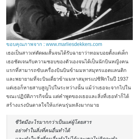
ขอบคุณภาพจาก : www.marliesdekkers.com
เธอเป็นสาวเท่ตัดผมสั้นจนได้รับฉายาว่าทอมบอยตั้งแต่เด็ก
เธอชัดเจนกับความชอบของตัวเองจนได้เป็นนักบินหญิงคน
แรกที่สามารถขับเครื่องบินบินข้ามมหาสมุทรแอตแลนติก
และพยายามที่จะบินเดี่ยวข้ามมหาสมุทรแปซิฟิกในปี 1937
แต่เธอก็หายสาบสูญไปในระหว่างนั้น แม้ว่าเธอจะจากไปใน
ขณะปฏิบัติภารกิจนั้น แต่คำพูดของเธอและสิ่งที่เธอทำก็ได้
สร้างแรงบันดาลใจให้แก่คนรุ่นหลังมากมาย
ชีวิตมีอะไรมากกว่าเป็นแค่ผู้โดยสาร
อย่าทำในสิ่งที่คนอื่นทำได้
และทำในสิ่งที่คนอื่นทำไม่ได้และเขาไม่คิดจะทำ