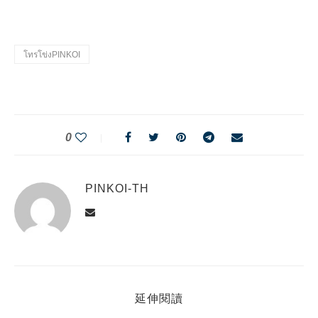
วิวป่า
โทรโข่งPINKOI
0
PINKOI-TH
延伸閱讀