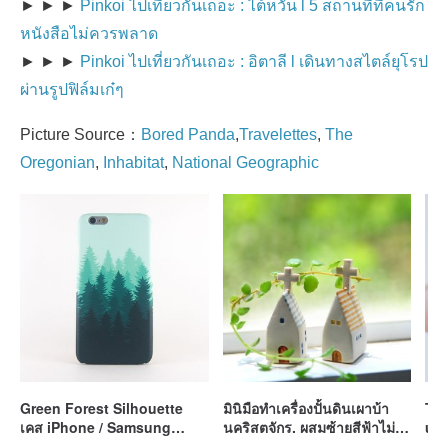
► ► ►
Pinkoi ไป
เที่ยวกันเถอะ : ไต้หวัน l 5 สถานที่ที่คนรัก
หนังสือไม่ควรพลาด
► ► ►
Pinkoi ไปเที่ย
วกันเถอะ : อิตาลี l เดินทางสไตล์ยุโรป
ผ่านรูปฟิล์มเก๋ๆ
Picture Source：
Bored Panda
,
Travelettes
,
The
Oregonian
,
Inhabitat
,
National Geographic
Green Forest Silhouette
มินิมือทำเครื่องปั้นดินเผาบ้า
Tin
เคส iPhone / Samsung
นคริสตจักร. ผสมซ้ายสีฟ้าไม่ได้
uni
Galaxy case 手機殼เคสมือถือ
รับอนุมาตรา (2)