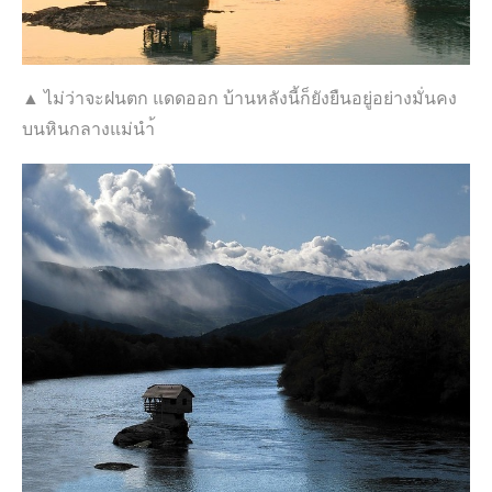
▲ ไม่ว่าจะฝนตก แดดออก บ้านหลังนี้ก็ยังยืนอยู่อย่างมั่นคง
บนหินกลางแม่นำ้