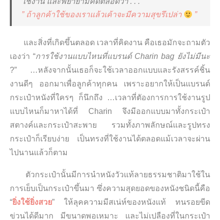
ใช้งาน และพยายามคิดตลอดว่า . . .
” ถ้าลูกค้าใช้ของเราแล้วเค้
าจะมีความสุขรึเปล่า
”
และสิ่งที่เกิดขึ้นตลอด เวลาที่คิดงาน คือเธอมักจะถามตัว
เองว่า “
การใช้งานแบบไหนที่
แบรนด์ Charin bag ยังไม่มีนะ
?” …หลังจากนั้นเธอก็จะใช้เวลาออกแบบและรังสรรค์ชิ้น
งานดีๆ ออกมาเพื่อลูกค้าทุกคน เพราะอยากให้เป็นแบรนด์
กระเป๋าหนังที่ใครๆ ก็นึกถึง …เวลาที่ตัองการการใช้งานรูป
แบบไหนก็มาหาได้ที่ Charin จึงมีออกแบบมาทั้งกระเป๋า
สตางค์
และกระเป๋าสะพาย รวมทั้งภาพลักษณ์และรูปทรง
กระเป๋าก็เรียบง่าย เป็นทรงที่ใช้งานได้ตลอดแม้
เวลาจะผ่าน
ไปนานแล้วก็ตาม
ตัวกระเป๋านั้นมีการนำหนังวัวแท้ลายธรรมชาติมาใช้ใน
การเย็บเป็นกระเป๋าขึ้นมา ซึ่งความสุดยอดของหนังชนิดนี้คือ
“
ยิ่งใช้ยิ่งสวย
” ให้ลุคความมีสเน่ห์ของหนังแท้ ทนรอยขีด
ข่วนได้ดีมาก มีขนาดพอเหมาะ และไม่เปลืองที่ในกระเป๋า