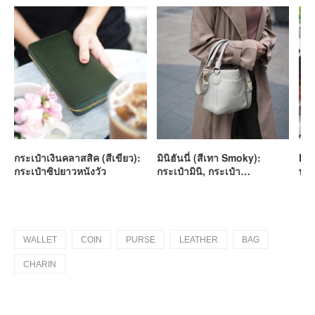
กระเป๋าเงินคลาสสิค (สีเขียว):
มินิฮันนี่ (สีเทา Smoky):
Mai
กระเป๋าซิปยาวหนังวัว
กระเป๋ามินิ, กระเป๋า
พับ,
Crossbody, หนังวัว, ขาว –
เทา
WALLET
COIN
PURSE
LEATHER
BAG
CHARIN