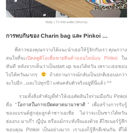
Maily | Tri-fold wallet (Mocha)
การพบกันของ Charin bag และ Pinkoi …
พี่สาวของคุณกวางได้แนะนำเธอให้รู้จักกับเรา คุณกวาง
สนใจที่จะ
เปิดสตูดิโอเพื่อขายสินค้าออนไลน์บน Pinkoi
ใน
ทันที หลังจากเห็นว่าเป็นstart up ของไต้หวัน เพราะเธอชอบ
ไปไต้หวันมากๆ
ถ้าสถานการณ์กลับเป็นปกติเธอบอกว่า
จะไปอีก ..และไปทุกปี ! แฟนคลับตัวจริงอยู่ที่นี่แล้ว ^^
รวมทั้งสิ่งสำคัญที่ทำให้เธอตัดสินใจร่วมมือกับ Pinkoi
คือ “
โอกาสในการเปิดตลาดนานาชาติ
” เพื่อสร้างการรับรู้
ของแบรนด์สู่กลุ่มลูกค้าชาวเอเชีย ไม่ว่าจะเป็นชาวไต้หวัน
ฮ่องกง มาเก๊า ญีุ่่ปุ่น หรือแม้กระทั่งจีนเองด้วย ดีไซเนอร์รู้สึก
ขอบคุณ Pinkoi เป็นอย่างมาก เราเองก็รู้สึกดีเช่นกัน ที่ได้