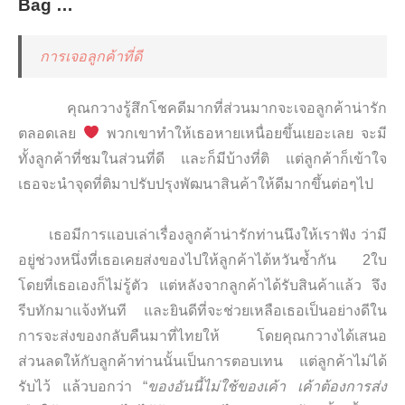
Bag …
การเจอลูกค้าที่ดี
คุณกวางรู้สึกโชคดีมากที่ส่
วนมากจะเจอลูกค้าน่ารั
ก
ตลอดเลย
พวกเขาทำให้เธอหายเหนื่อยขึ้
นเยอะเลย จะมี
ทั้งลูกค้าที่ชมในส่วนที่ดี และก็มีบ้างที่ติ แต่ลูกค้าก็เข้าใจ
เธอจะนำจุดที่ติมาปรับปรุงพัฒนาสินค้าให้ดีมากขึ้นต่
อๆไป
เธอมีการแอบเล่าเรื่องลูกค้าน่ารักท่านนึงให้เราฟัง ว่ามี
อยู่ช่วงหนึ่งที่เธอเคยส่งของไปให้ลูกค้าไต้หวันซ้ำกัน 2ใบ
โดยที่เธอเองก็ไม่รู้ตัว แต่หลังจากลูกค้าได้รับสินค้าแล้ว จึง
รีบทักมาแจ้งทันที และยินดีที่จะช่วยเหลือเธอเป็นอย่างดีใน
การจะส่งของกลับคืนมาที่ไทยให้ โดยคุณกวางได้เสนอ
ส่วนลดให้กับลูกค้าท่านนั้นเป็นการตอบเทน แต่ลูกค้าไม่ได้
รับไว้ แล้วบอกว่า “
ของอันนี้ไม่ใช้ของเค้า เค้าต้องการส่ง