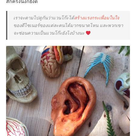
สักครึ่งนึงก็ยังดี
เราจะตามไปดูกันว่าแวนโก๊ะได้
สร้างแรงกระเพื่อมในใจ
ของดีไซเนอร์ของแต่ละคนได้มากขนาดไหน และพวกเขา
จะซ่อนความเป็นแวนโก๊ะยังไงบ้างนะ