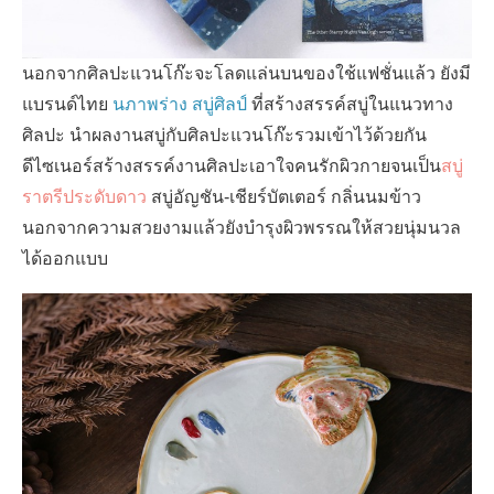
นอกจากศิลปะแวนโก๊ะจะโลดแล่นบนของใช้แฟชั่นแล้ว ยังมี
แบรนด์ไทย
นภาพร่าง สบู่ศิลป์
ที่สร้างสรรค์สบู่ในแนวทาง
ศิลปะ นำผลงานสบู่กับศิลปะแวนโก๊ะรวมเข้าไว้ด้วยกัน
ดีไซเนอร์สร้างสรรค์งานศิลปะเอาใจคนรักผิวกายจนเป็น
สบู่
ราตรีประดับดาว
สบู่อัญชัน-เชียร์บัตเตอร์ กลิ่นนมข้าว
นอกจากความสวยงามแล้วยังบำรุงผิวพรรณให้สวยนุ่มนวล
ได้ออกแบบ