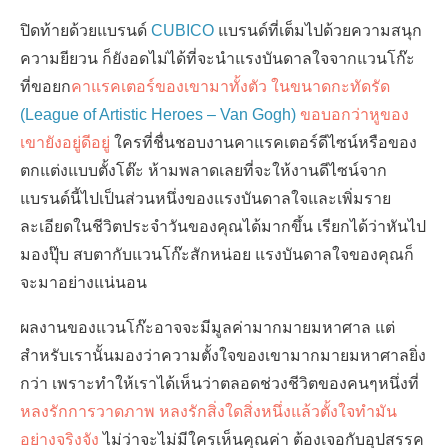
ปิดท้ายด้วยแบรนด์
CUBICO
แบรนด์ที่เต็มไปด้วยความสนุก
ความยียวน ก็ยังอดไม่ได้ที่จะนำแรงบันดาลใจจากแวนโก๊ะ
ที่ขอยก
คาแรคเตอร์ของเขามาทั้งตัว ในขนาดกะทัดรัด
(League of Artistic Heroes – Van Gogh)
ขอบอกว่าหูของ
เขายังอยู่ดีอยู่
ใครที่ชื่นชอบงานคาแรคเตอร์ดีไซน์หรือของ
ตกแต่งแบบตั้งโต๊ะ ห้ามพลาดเลยที่จะให้งานดีไซน์จาก
แบรนด์นี้ไปเป็นส่วนหนึ่งของแรงบันดาลใจและเพิ่มราย
ละเอียดในชีวิตประจำวันของคุณได้มากขึ้น เรียกได้ว่าหันไป
มองปุ๊บ สบตากับแวนโก๊ะสักหน่อย แรงบันดาลใจของคุณก็
จะมาอย่างแน่นอน
ผลงานของแวนโก๊ะอาจจะมีมูลค่ามากมายมหาศาล แต่
สำหรับเรานั้นมองว่าความตั้งใจของเขามากมายมหาศาลยิ่ง
กว่า เพราะทำให้เราได้เห็นว่าตลอดช่วงชีวิตของคนๆหนึ่งที่
หลงรักการวาดภาพ หลงรักสิ่งใดสิ่งหนึ่งแล้วตั้งใจทำมัน
อย่างจริงจัง
ไม่ว่าจะไม่มีใครเห็นคุณค่า ต้องเจอกับอุปสรรค