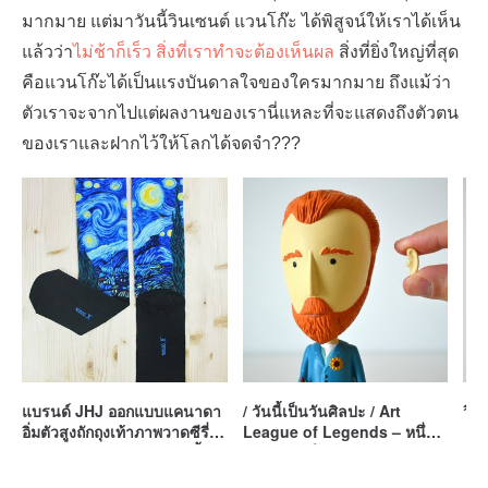
มากมาย แต่มาวันนี้วินเซนต์ แวนโก๊ะ ได้พิสูจน์ให้เราได้เห็น
แล้วว่า
ไม่ช้าก็เร็ว สิ่งที่เราทำจะต้องเห็นผล
สิ่งที่ยิ่งใหญ่ที่สุด
คือแวนโก๊ะได้เป็นแรงบันดาลใจของใครมากมาย ถึงแม้ว่า
ตัวเราจะจากไปแต่ผลงานของเรานี่แหละที่จะแสดงถึงตัวตน
ของเราและฝากไว้ให้โลกได้จดจำ??‍?
แบรนด์ JHJ ออกแบบแคนาดา
/ วันนี้เป็นวันศิลปะ / Art
วิน
อิ่มตัวสูงถักถุงเท้าภาพวาดซีรี่ส์
League of Legends – หนึ่ง
– ดาวถุงเท้า (ถุงเท้าถักนิตติ้ง)
พันวู๊ดแวนโก๊ะ
แวนโก๊ะ