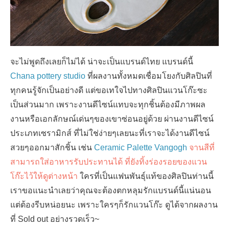
จะไม่พูดถึงเลยก็ไม่ได้ น่าจะเป็นแบรนด์ไทย แบรนด์นี้
Chana pottery studio
ที่ผลงานทั้งหมดเชื่อมโยงกับศิลปินที่
ทุกคนรู้จักเป็นอย่างดี แต่ขอเทใจไปทางศิลปินแวนโก๊ะซะ
เป็นส่วนมาก เพราะงานดีไซน์แทบจะทุกชิ้นต้องมีภาพผล
งานหรือเอกลักษณ์เด่นๆของเขาซ่อนอยู่ด้วย ผ่านงานดีไซน์
ประเภทเซรามิกส์ ที่ไม่ใช่ง่ายๆเลยนะที่เราจะได้งานดีไซน์
สวยๆออกมาสักชิ้น เช่น
Ceramic Palette Vangogh
จานสีที่
สามารถใส่อาหารรับประทานได้ ที่ยังทิ้งร่องรอยของแวน
โก๊ะไว้ให้ดูต่างหน้า
ใครที่เป็นแฟนพันธุ์แท้ของศิลปินท่านนี้
เราขอแนะนำเลยว่าคุณจะต้องตกหลุมรักแบรนด์นี้แน่นอน
แต่ต้องรีบหน่อยนะ เพราะใครๆก็รักแวนโก๊ะ ดูได้จากผลงาน
ที่ Sold out อย่างรวดเร็ว~