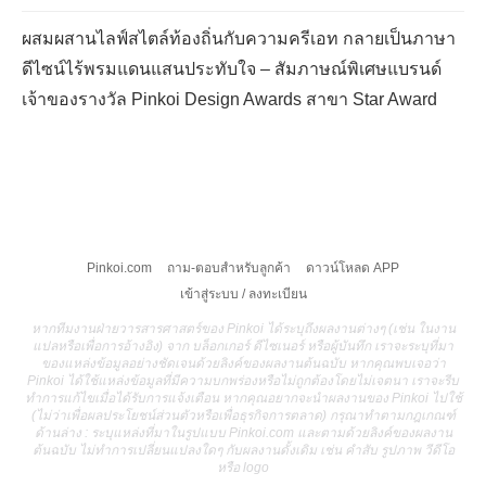
ผสมผสานไลฟ์สไตล์ท้องถิ่นกับความครีเอท กลายเป็นภาษา
ดีไซน์ไร้พรมแดนแสนประทับใจ – สัมภาษณ์พิเศษแบรนด์
เจ้าของรางวัล Pinkoi Design Awards สาขา Star Award
Pinkoi.com
ถาม-ตอบสำหรับลูกค้า
ดาวน์โหลด APP
เข้าสู่ระบบ / ลงทะเบียน
หากทีมงานฝ่ายวารสารศาสตร์ของ Pinkoi ได้ระบุถึงผลงานต่างๆ (เช่น ในงาน
แปลหรือเพื่อการอ้างอิง) จาก บล็อกเกอร์ ดีไซเนอร์ หรือผู้บันทึก เราจะระบุที่มา
ของแหล่งข้อมูลอย่างชัดเจนด้วยลิงค์ของผลงานต้นฉบับ หากคุณพบเจอว่า
Pinkoi ได้ใช้แหล่งข้อมูลที่มีความบกพร่องหรือไม่ถูกต้องโดยไม่เจตนา เราจะรีบ
ทำการแก้ไขเมื่อได้รับการแจ้งเตือน หากคุณอยากจะนำผลงานของ Pinkoi ไปใช้
(ไม่ว่าเพื่อผลประโยชน์ส่วนตัวหรือเพื่อธุรกิจการตลาด) กรุณาทำตามกฎเกณฑ์
ด้านล่าง : ระบุแหล่งที่มาในรูปแบบ Pinkoi.com และตามด้วยลิงค์ของผลงาน
ต้นฉบับ ไม่ทำการเปลี่ยนแปลงใดๆ กับผลงานดั้งเดิม เช่น คำสับ รูปภาพ วีดีโอ
หรือ logo