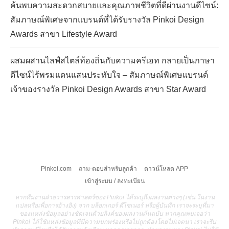
ค้นพบความสะดวกสบายและคุณภาพชีวิตที่ดีผ่านงานดีไซน์:
สัมภาษณ์พิเศษจากแบรนด์ที่ได้รับรางวัล Pinkoi Design
Awards สาขา Lifestyle Award
ผสมผสานไลฟ์สไตล์ท้องถิ่นกับความครีเอท กลายเป็นภาษา
ดีไซน์ไร้พรมแดนแสนประทับใจ – สัมภาษณ์พิเศษแบรนด์
เจ้าของรางวัล Pinkoi Design Awards สาขา Star Award
Pinkoi.com
ถาม-ตอบสำหรับลูกค้า
ดาวน์โหลด APP
เข้าสู่ระบบ / ลงทะเบียน
หากทีมงานฝ่ายวารสารศาสตร์ของ Pinkoi ได้ระบุถึงผลงานต่างๆ (เช่น ในงาน
แปลหรือเพื่อการอ้างอิง) จาก บล็อกเกอร์ ดีไซเนอร์ หรือผู้บันทึก เราจะระบุที่มา
ของแหล่งข้อมูลอย่างชัดเจนด้วยลิงค์ของผลงานต้นฉบับ หากคุณพบเจอว่า
Pinkoi ได้ใช้แหล่งข้อมูลที่มีความบกพร่องหรือไม่ถูกต้องโดยไม่เจตนา เราจะรีบ