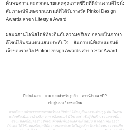
ค้นพบความสะดวกสบายและคุณภาพชีวิตที่ดีผ่านงานดีไซน์:
สัมภาษณ์พิเศษจากแบรนด์ที่ได้รับรางวัล Pinkoi Design
Awards สาขา Lifestyle Award
ผสมผสานไลฟ์สไตล์ท้องถิ่นกับความครีเอท กลายเป็นภาษา
ดีไซน์ไร้พรมแดนแสนประทับใจ – สัมภาษณ์พิเศษแบรนด์
เจ้าของรางวัล Pinkoi Design Awards สาขา Star Award
Pinkoi.com
ถาม-ตอบสำหรับลูกค้า
ดาวน์โหลด APP
เข้าสู่ระบบ / ลงทะเบียน
หากทีมงานฝ่ายวารสารศาสตร์ของ Pinkoi ได้ระบุถึงผลงานต่างๆ (เช่น ในงาน
แปลหรือเพื่อการอ้างอิง) จาก บล็อกเกอร์ ดีไซเนอร์ หรือผู้บันทึก เราจะระบุที่มา
ของแหล่งข้อมูลอย่างชัดเจนด้วยลิงค์ของผลงานต้นฉบับ หากคุณพบเจอว่า
Pinkoi ได้ใช้แหล่งข้อมูลที่มีความบกพร่องหรือไม่ถูกต้องโดยไม่เจตนา เราจะรีบ