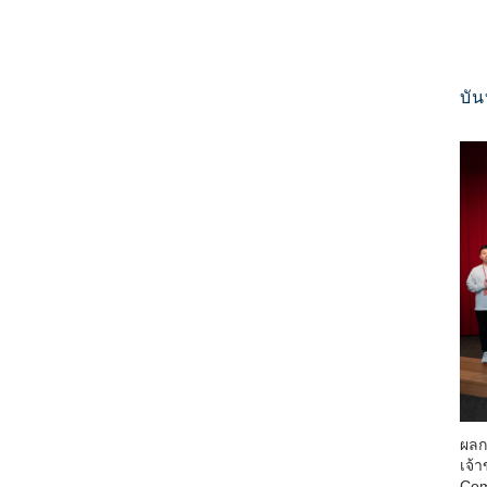
บัน
ผลก
เจ้
Com