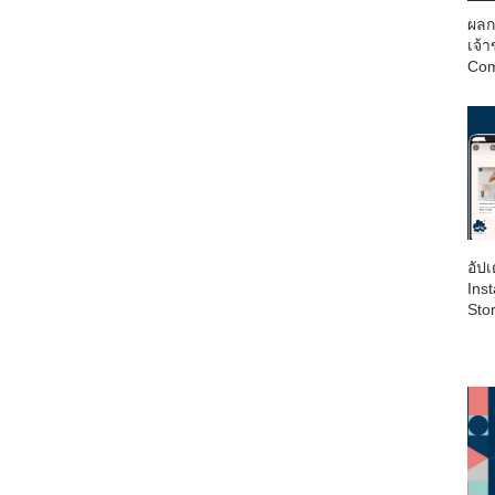
ผลก
เจ้
Com
อัป
Inst
Sto