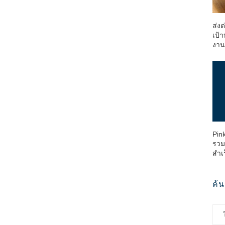
ส่ง
เป้า
งา
Pin
รวม
สำเ
ค้