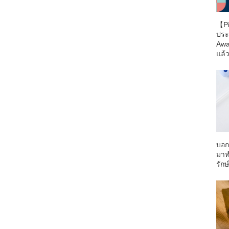
【Pi
ประ
Awa
แล้ว
บอก
มาท
รักษ