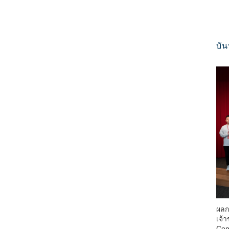
บัน
ผลก
เจ้
Com