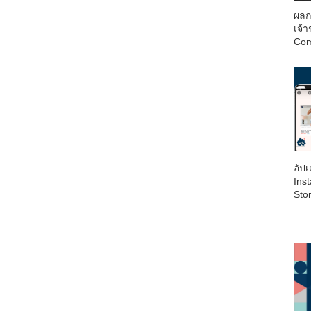
ผลก
เจ้
Com
อัป
Inst
Sto