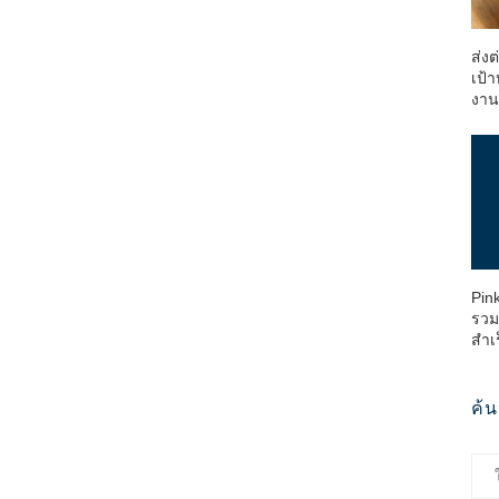
ส่ง
เป้า
งา
Pin
รวม
สำเ
ค้