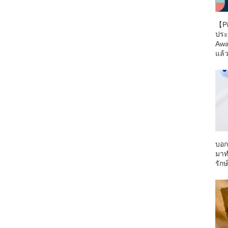
【Pi
ประ
Awa
แล้ว
บอก
มาท
รักษ