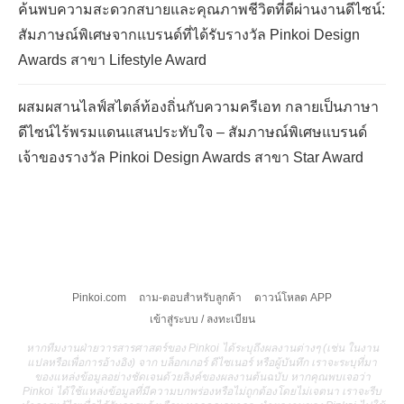
ค้นพบความสะดวกสบายและคุณภาพชีวิตที่ดีผ่านงานดีไซน์:
สัมภาษณ์พิเศษจากแบรนด์ที่ได้รับรางวัล Pinkoi Design
Awards สาขา Lifestyle Award
ผสมผสานไลฟ์สไตล์ท้องถิ่นกับความครีเอท กลายเป็นภาษา
ดีไซน์ไร้พรมแดนแสนประทับใจ – สัมภาษณ์พิเศษแบรนด์
เจ้าของรางวัล Pinkoi Design Awards สาขา Star Award
Pinkoi.com
ถาม-ตอบสำหรับลูกค้า
ดาวน์โหลด APP
เข้าสู่ระบบ / ลงทะเบียน
หากทีมงานฝ่ายวารสารศาสตร์ของ Pinkoi ได้ระบุถึงผลงานต่างๆ (เช่น ในงาน
แปลหรือเพื่อการอ้างอิง) จาก บล็อกเกอร์ ดีไซเนอร์ หรือผู้บันทึก เราจะระบุที่มา
ของแหล่งข้อมูลอย่างชัดเจนด้วยลิงค์ของผลงานต้นฉบับ หากคุณพบเจอว่า
Pinkoi ได้ใช้แหล่งข้อมูลที่มีความบกพร่องหรือไม่ถูกต้องโดยไม่เจตนา เราจะรีบ